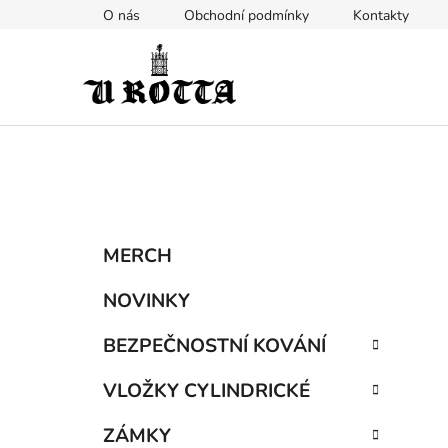
Přejít
O nás
Obchodní podmínky
Kontakty
na
obsah
P
K
Přeskočit
MERCH
a
kategorie
o
t
s
NOVINKY
e
t
g
BEZPEČNOSTNÍ KOVÁNÍ
r
o
a
r
VLOŽKY CYLINDRICKÉ
i
n
e
n
ZÁMKY