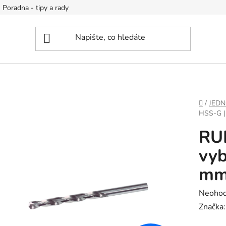
Poradna - tipy a rady
DOMŮ
/
JEDN
HSS-G |
RU
vyb
m
Průměr
Neoho
hodnoc
Značka
produk