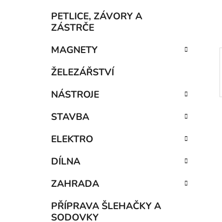
í
p
PETLICE, ZÁVORY A
a
ZÁSTRČE
n
MAGNETY
e
l
ŽELEZÁŘSTVÍ
NÁSTROJE
STAVBA
ELEKTRO
DÍLNA
ZAHRADA
PŘÍPRAVA ŠLEHAČKY A
SODOVKY