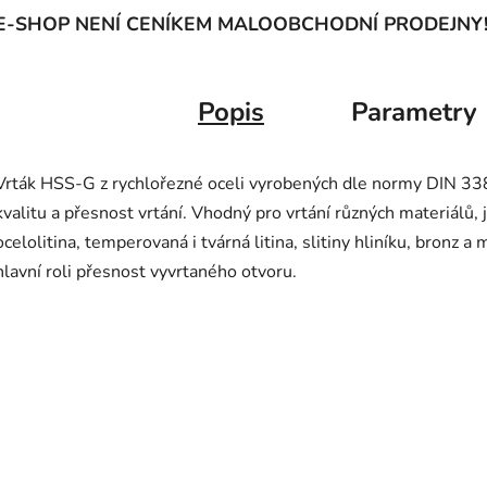
E-SHOP NENÍ CENÍKEM MALOOBCHODNÍ PRODEJNY
Popis
Parametry
Vrták HSS-G z rychlořezné oceli vyrobených dle normy DIN 338
kvalitu a přesnost vrtání. Vhodný pro vrtání různých materiálů, 
ocelolitina, temperovaná i tvárná litina, slitiny hliníku, bronz a
hlavní roli přesnost vyvrtaného otvoru.