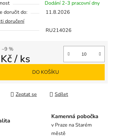
nost
Dodání 2-3 pracovní dny
 doručit do:
11.8.2026
ti doručení
RU214026
ek.
–9 %
 Kč
/ ks
 cena:
DO KOŠÍKU
Zeptat se
Sdílet
Kamenná pobočka
alita
v Praze na Starém
městě