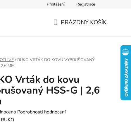
Přihlášení
Registrace
PRÁZDNÝ KOŠÍK
NÁKUPNÍ
KOŠÍK
OTLIVÉ
/
RUKO VRTÁK DO KOVU VYBRUŠOVANÝ
 2,6 MM
KO Vrták do kovu
rušovaný HSS-G | 2,6
m
né
dnoceno
Podrobnosti hodnocení
ení
:
RUKO
tu