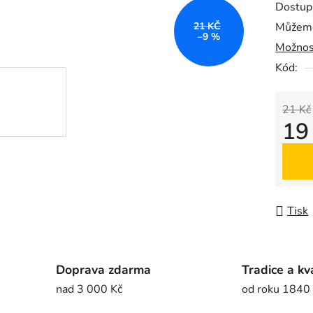
Dostup
je
21 KČ
Můžeme
0,0
–9 %
Možnos
z
5
Kód:
hvězdič
21 Kč
19
Měrná
Tisk
Doprava zdarma
Tradice a kv
nad 3 000 Kč
od roku 1840