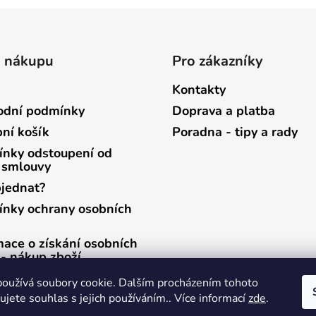
o nákupu
Pro zákazníky
Kontakty
dní podmínky
Doprava a platba
ní košík
Poradna - tipy a rady
nky odstoupení od
 smlouvy
bjednat?
nky ochrany osobních
mace o získání osobních
 - nákup zboží
mace o získání osobních
oužívá soubory cookie. Dalším procházením tohoto
 - zasílání newsletterů
jete souhlas s jejich používáním.. Více informací
zde
.