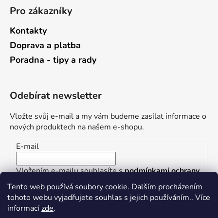
Pro zákazníky
Kontakty
Doprava a platba
Poradna - tipy a rady
Odebírat newsletter
Vložte svůj e-mail a my vám budeme zasílat informace o
nových produktech na našem e-shopu.
E-mail
Vložením e-mailu souhlasíte s
podmínkami ochrany
osobních údajů
Tento web používá soubory cookie. Dalším procházením
tohoto webu vyjadřujete souhlas s jejich používáním.. Více
PŘIHLÁSIT SE
informací
zde
.