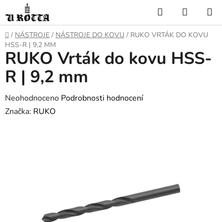
Přejít
Hledat
NÁKUP
na
KOŠÍK
obsah
DOMŮ
/
NÁSTROJE
/
NÁSTROJE DO KOVU
/
RUKO VRTÁK DO KOVU
HSS-R | 9,2 MM
RUKO Vrták do kovu HSS-
R | 9,2 mm
Průměrné
Neohodnoceno
Podrobnosti hodnocení
hodnocení
Značka:
RUKO
produktu
je
0,0
z
5
hvězdiček.