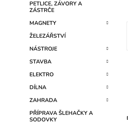
p
PETLICE, ZÁVORY A
a
ZÁSTRČE
n
MAGNETY
e
l
ŽELEZÁŘSTVÍ
NÁSTROJE
STAVBA
ELEKTRO
DÍLNA
ZAHRADA
PŘÍPRAVA ŠLEHAČKY A
SODOVKY