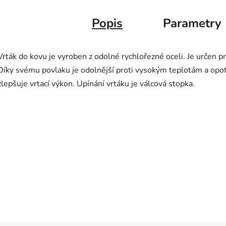
Popis
Parametry
Vrták do kovu je vyroben z odolné rychlořezné oceli. Je určen pr
Díky svému povlaku je odolnější proti vysokým teplotám a opotř
zlepšuje vrtací výkon. Upínání vrtáku je válcová stopka.