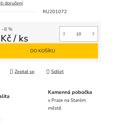
ti doručení
RU201072
ek.
–8 %
 Kč
/ ks
 cena:
DO KOŠÍKU
Zeptat se
Sdílet
Kamenná pobočka
alita
v Praze na Starém
městě
!