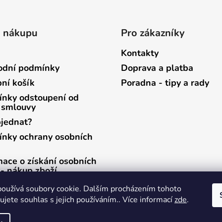
o nákupu
Pro zákazníky
Kontakty
dní podmínky
Doprava a platba
ní košík
Poradna - tipy a rady
nky odstoupení od
 smlouvy
bjednat?
nky ochrany osobních
mace o získání osobních
 - nákup zboží
mace o získání osobních
oužívá soubory cookie. Dalším procházením tohoto
 - zasílání newsletterů
jete souhlas s jejich používáním.. Více informací
zde
.