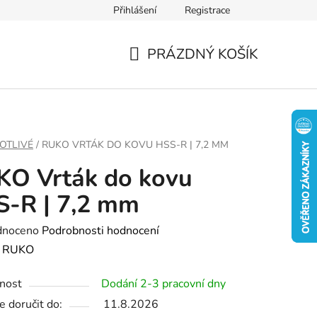
Přihlášení
Registrace
PRÁZDNÝ KOŠÍK
NÁKUPNÍ
KOŠÍK
OTLIVÉ
/
RUKO VRTÁK DO KOVU HSS-R | 7,2 MM
KO Vrták do kovu
-R | 7,2 mm
né
dnoceno
Podrobnosti hodnocení
ení
:
RUKO
tu
nost
Dodání 2-3 pracovní dny
 doručit do:
11.8.2026