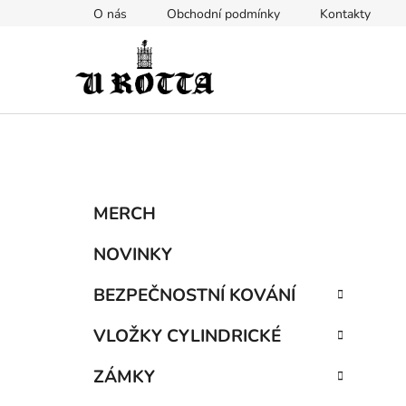
Přejít
O nás
Obchodní podmínky
Kontakty
na
obsah
P
K
Přeskočit
MERCH
a
kategorie
o
t
s
NOVINKY
e
t
g
BEZPEČNOSTNÍ KOVÁNÍ
r
o
a
r
VLOŽKY CYLINDRICKÉ
i
n
e
n
ZÁMKY
í