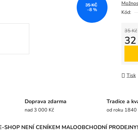
Možnos
z
35 KČ
–8 %
5
Kód:
hvězdič
35 Kč
32
Měrná
Tisk
Doprava zdarma
Tradice a kv
nad 3 000 Kč
od roku 1840
E-SHOP NENÍ CENÍKEM MALOOBCHODNÍ PRODEJNY