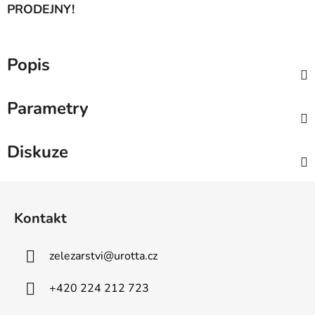
PRODEJNY!
Popis
Parametry
Diskuze
Z
á
Kontakt
p
a
zelezarstvi
@
urotta.cz
t
í
+420 224 212 723