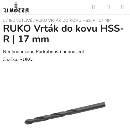
Přejít
Hledat
NÁKUP
na
KOŠÍK
obsah
DOMŮ
/
JEDNOTLIVÉ
/
RUKO VRTÁK DO KOVU HSS-R | 17 MM
RUKO Vrták do kovu HSS-
R | 17 mm
Průměrné
Neohodnoceno
Podrobnosti hodnocení
hodnocení
Značka:
RUKO
produktu
je
0,0
z
5
hvězdiček.