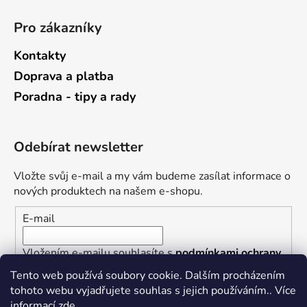
Pro zákazníky
Kontakty
Doprava a platba
Poradna - tipy a rady
Odebírat newsletter
Vložte svůj e-mail a my vám budeme zasílat informace o
nových produktech na našem e-shopu.
E-mail
Vložením e-mailu souhlasíte s
podmínkami ochrany
osobních údajů
Tento web používá soubory cookie. Dalším procházením
tohoto webu vyjadřujete souhlas s jejich používáním.. Více
PŘIHLÁSIT SE
informací
zde
.