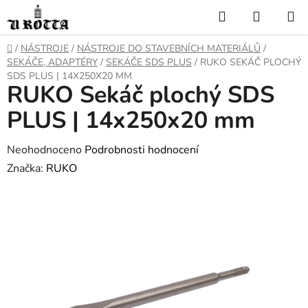
Přejít
Hledat
NÁKUP
na
KOŠÍK
obsah
DOMŮ
/
NÁSTROJE
/
NÁSTROJE DO STAVEBNÍCH MATERIÁLŮ
/
SEKÁČE, ADAPTÉRY
/
SEKÁČE SDS PLUS
/
RUKO SEKÁČ PLOCHÝ
SDS PLUS | 14X250X20 MM
RUKO Sekáč plochý SDS
PLUS | 14x250x20 mm
Průměrné
Neohodnoceno
Podrobnosti hodnocení
hodnocení
Značka:
RUKO
produktu
je
0,0
z
5
hvězdiček.