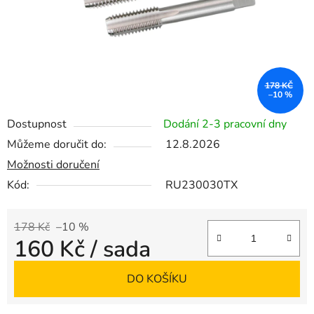
178 KČ
–10 %
Dostupnost
Dodání 2-3 pracovní dny
Můžeme doručit do:
12.8.2026
Možnosti doručení
Kód:
RU230030TX
178 Kč
–10 %
160 Kč
/ sada
Měrná cena:
DO KOŠÍKU