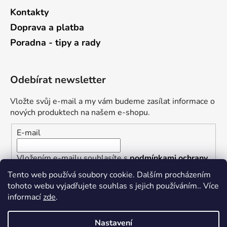
Kontakty
Doprava a platba
Poradna - tipy a rady
Odebírat newsletter
Vložte svůj e-mail a my vám budeme zasílat informace o
nových produktech na našem e-shopu.
E-mail
Vložením e-mailu souhlasíte s
podmínkami ochrany
osobních údajů
Tento web používá soubory cookie. Dalším procházením
tohoto webu vyjadřujete souhlas s jejich používáním.. Více
PŘIHLÁSIT SE
informací
zde
.
Nastavení