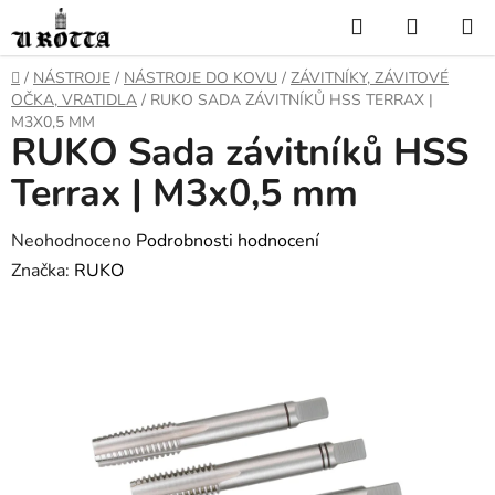
Přejít
Hledat
NÁKUP
na
KOŠÍK
obsah
DOMŮ
/
NÁSTROJE
/
NÁSTROJE DO KOVU
/
ZÁVITNÍKY, ZÁVITOVÉ
OČKA, VRATIDLA
/
RUKO SADA ZÁVITNÍKŮ HSS TERRAX |
M3X0,5 MM
RUKO Sada závitníků HSS
Terrax | M3x0,5 mm
Průměrné
Neohodnoceno
Podrobnosti hodnocení
hodnocení
Značka:
RUKO
produktu
je
0,0
z
5
hvězdiček.