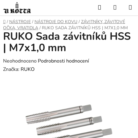
Přejít
Hledat
NÁKUP
na
KOŠÍK
obsah
DOMŮ
/
NÁSTROJE
/
NÁSTROJE DO KOVU
/
ZÁVITNÍKY, ZÁVITOVÉ
OČKA, VRATIDLA
/
RUKO SADA ZÁVITNÍKŮ HSS | M7X1,0 MM
RUKO Sada závitníků HSS
| M7x1,0 mm
Průměrné
Neohodnoceno
Podrobnosti hodnocení
hodnocení
Značka:
RUKO
produktu
je
0,0
z
5
hvězdiček.