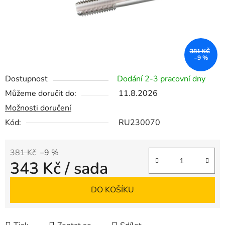
381 KČ
–9 %
Dostupnost
Dodání 2-3 pracovní dny
Můžeme doručit do:
11.8.2026
Možnosti doručení
Kód:
RU230070
381 Kč
–9 %
343 Kč
/ sada
Měrná cena:
DO KOŠÍKU