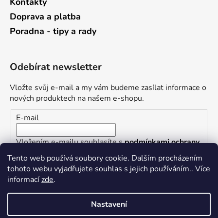
Kontakty
Doprava a platba
Poradna - tipy a rady
Odebírat newsletter
Vložte svůj e-mail a my vám budeme zasílat informace o
nových produktech na našem e-shopu.
E-mail
Vložením e-mailu souhlasíte s
podmínkami ochrany
osobních údajů
Tento web používá soubory cookie. Dalším procházením
tohoto webu vyjadřujete souhlas s jejich používáním.. Více
PŘIHLÁSIT SE
informací
zde
.
Nastavení