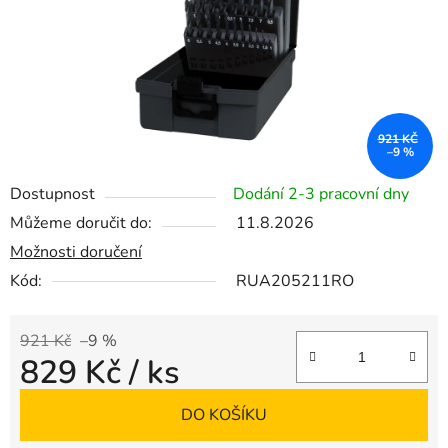
921 KČ
–9 %
Dostupnost
Dodání 2-3 pracovní dny
Můžeme doručit do:
11.8.2026
Možnosti doručení
Kód:
RUA205211RO
921 Kč
–9 %
829 Kč
/ ks
Měrná cena:
DO KOŠÍKU