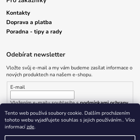
Pro zákazníky
Kontakty
Doprava a platba
Poradna - tipy a rady
Odebírat newsletter
Vložte svůj e-mail a my vám budeme zasílat informace o
nových produktech na našem e-shopu.
E-mail
Vložením e-mailu souhlasíte s
podmínkami ochrany
osobních údajů
Tento web používá soubory cookie. Dalším procházením
tohoto webu vyjadřujete souhlas s jejich používáním.. Více
PŘIHLÁSIT SE
informací
zde
.