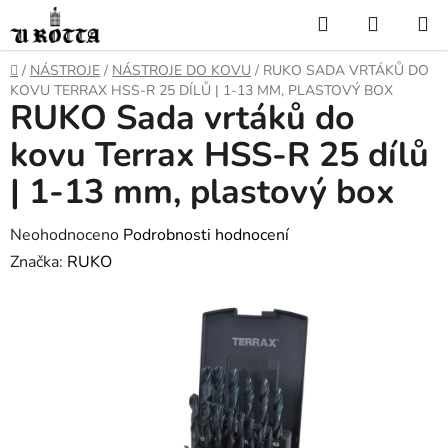
Přejít
Hledat
NÁKUP
na
KOŠÍK
obsah
DOMŮ
/
NÁSTROJE
/
NÁSTROJE DO KOVU
/
RUKO SADA VRTÁKŮ DO
KOVU TERRAX HSS-R 25 DÍLŮ | 1-13 MM, PLASTOVÝ BOX
RUKO Sada vrtáků do
kovu Terrax HSS-R 25 dílů
| 1-13 mm, plastový box
Průměrné
Neohodnoceno
Podrobnosti hodnocení
hodnocení
Značka:
RUKO
produktu
je
0,0
z
5
hvězdiček.