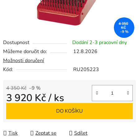
4 350
KČ
–9 %
Dostupnost
Dodání 2-3 pracovní dny
Můžeme doručit do:
12.8.2026
Možnosti doručení
Kód:
RU205223
4 350 Kč
–9 %
3 920 Kč
/ ks
Měrná cena:
DO KOŠÍKU
Tisk
Zeptat se
Sdílet