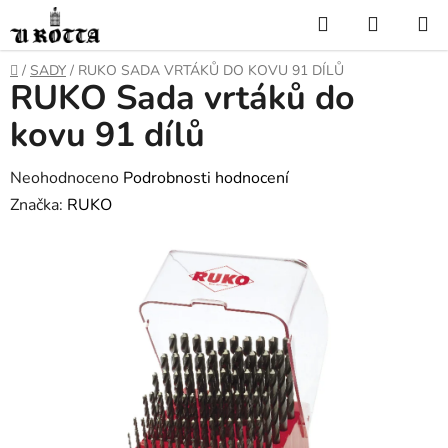
Přejít
Hledat
NÁKUP
na
KOŠÍK
obsah
DOMŮ
/
SADY
/
RUKO SADA VRTÁKŮ DO KOVU 91 DÍLŮ
RUKO Sada vrtáků do
kovu 91 dílů
Průměrné
Neohodnoceno
Podrobnosti hodnocení
hodnocení
Značka:
RUKO
produktu
je
0,0
z
5
hvězdiček.