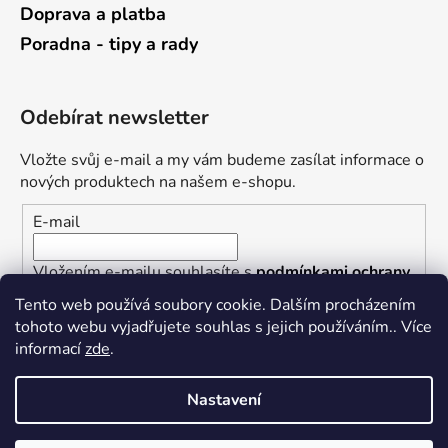
Doprava a platba
Poradna - tipy a rady
Odebírat newsletter
Vložte svůj e-mail a my vám budeme zasílat informace o
nových produktech na našem e-shopu.
E-mail
Vložením e-mailu souhlasíte s
podmínkami ochrany
osobních údajů
Tento web používá soubory cookie. Dalším procházením
tohoto webu vyjadřujete souhlas s jejich používáním.. Více
PŘIHLÁSIT SE
informací
zde
.
Nastavení
Vytvořil Shoptet