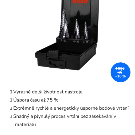
z
5
hvězdiček.
4 990
KČ
–10 %
Výrazně delší životnost nástroje
Úspora času až 75 %
Extrémně rychlé a energeticky úsporné bodové vrtání
Snadný a plynulý proces vrtání bez zasekávání v
materiálu