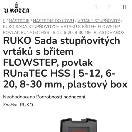
Přejít
Hledat
NÁKUP
na
KOŠÍK
obsah
DOMŮ
/
NÁSTROJE
/
NÁSTROJE DO KOVU
/
VRTÁKY STUPŇOVITÉ
/
RUKO SADA STUPŇOVITÝCH VRTÁKŮ S BŘITEM FLOWSTEP,
POVLAK RUNATEC HSS | 5-12, 6-20, 8-30 MM, PLASTOVÝ BOX
RUKO Sada stupňovitých
vrtáků s břitem
FLOWSTEP, povlak
RUnaTEC HSS | 5-12, 6-
20, 8-30 mm, plastový box
Průměrné
Neohodnoceno
Podrobnosti hodnocení
hodnocení
Značka:
RUKO
produktu
je
0,0