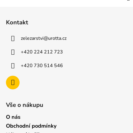
Z
á
Kontakt
p
a
zelezarstvi
@
urotta.cz
t
í
+420 224 212 723
+420 730 514 546
Vše o nákupu
O nás
Obchodní podmínky