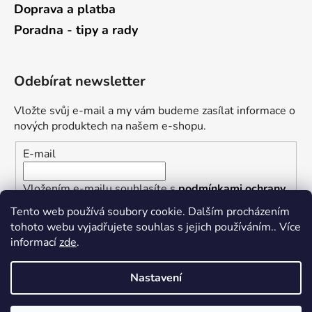
Doprava a platba
Poradna - tipy a rady
Odebírat newsletter
Vložte svůj e-mail a my vám budeme zasílat informace o
nových produktech na našem e-shopu.
E-mail
Vložením e-mailu souhlasíte s
podmínkami ochrany
osobních údajů
Tento web používá soubory cookie. Dalším procházením
tohoto webu vyjadřujete souhlas s jejich používáním.. Více
PŘIHLÁSIT SE
informací
zde
.
Nastavení
Vytvořil Shoptet