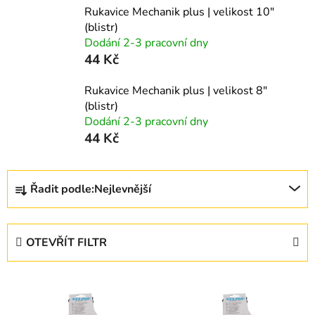
Rukavice Mechanik plus | velikost 10"
(blistr)
Dodání 2-3 pracovní dny
44 Kč
Rukavice Mechanik plus | velikost 8"
(blistr)
Dodání 2-3 pracovní dny
44 Kč
Ř
Řadit podle:
Nejlevnější
a
z
e
OTEVŘÍT FILTR
n
í
V
p
ý
r