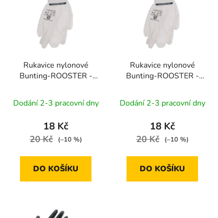
p
o
i
d
s
u
p
k
r
t
Rukavice nylonové
Rukavice nylonové
o
ů
Bunting-ROOSTER -
Bunting-ROOSTER -
d
bílé | velikost 8" (blistr)
bílé | velikost 9" (blistr)
u
Dodání 2-3 pracovní dny
Dodání 2-3 pracovní dny
k
t
18 Kč
18 Kč
ů
20 Kč
20 Kč
(–10 %)
(–10 %)
DO KOŠÍKU
DO KOŠÍKU