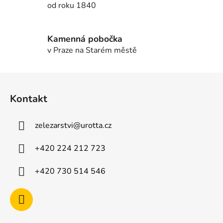
od roku 1840
y
v
ý
Kamenná pobočka
p
v Praze na Starém městě
i
s
u
Z
á
Kontakt
p
a
zelezarstvi
@
urotta.cz
t
í
+420 224 212 723
+420 730 514 546