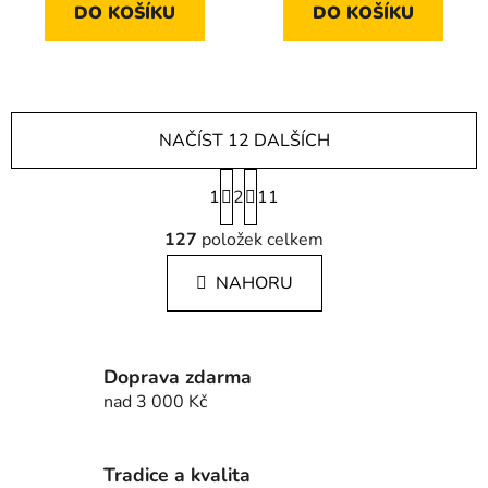
DO KOŠÍKU
DO KOŠÍKU
NAČÍST 12 DALŠÍCH
S
1
2
t
11
r
O
á
127
položek celkem
v
n
l
k
NAHORU
á
o
d
v
a
á
c
n
Doprava zdarma
í
í
nad 3 000 Kč
p
r
v
Tradice a kvalita
k