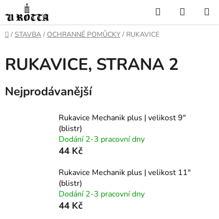
Přejít
Hledat
NÁKUP
na
KOŠÍK
obsah
DOMŮ
/
STAVBA
/
OCHRANNÉ POMŮCKY
/
RUKAVICE
RUKAVICE
, STRANA 2
Nejprodávanější
Rukavice Mechanik plus | velikost 9"
(blistr)
Dodání 2-3 pracovní dny
44 Kč
Rukavice Mechanik plus | velikost 11"
(blistr)
Dodání 2-3 pracovní dny
44 Kč