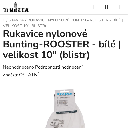
Přejít
Hledat
NÁKUP
na
KOŠÍK
obsah
DOMŮ
/
STAVBA
/
RUKAVICE NYLONOVÉ BUNTING-ROOSTER - BÍLÉ |
VELIKOST 10" (BLISTR)
Rukavice nylonové
Bunting-ROOSTER - bílé |
velikost 10" (blistr)
Průměrné
Neohodnoceno
Podrobnosti hodnocení
hodnocení
Značka:
OSTATNÍ
produktu
je
0,0
z
5
hvězdiček.