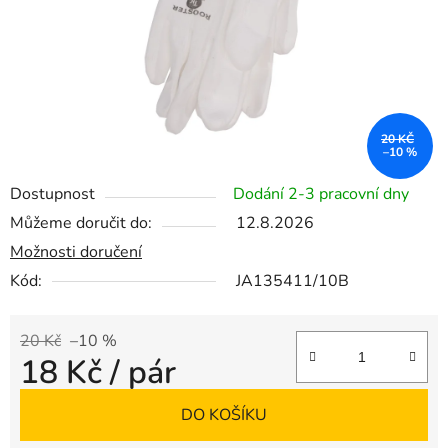
20 KČ
–10 %
Dostupnost
Dodání 2-3 pracovní dny
Můžeme doručit do:
12.8.2026
Možnosti doručení
Kód:
JA135411/10B
20 Kč
–10 %
18 Kč
/ pár
Měrná cena:
DO KOŠÍKU