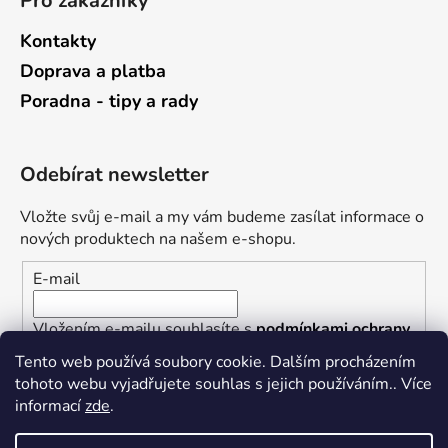
Pro zákazníky
Kontakty
Doprava a platba
Poradna - tipy a rady
Odebírat newsletter
Vložte svůj e-mail a my vám budeme zasílat informace o
nových produktech na našem e-shopu.
E-mail
Vložením e-mailu souhlasíte s
podmínkami ochrany
osobních údajů
Tento web používá soubory cookie. Dalším procházením
tohoto webu vyjadřujete souhlas s jejich používáním.. Více
PŘIHLÁSIT SE
informací
zde
.