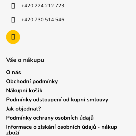
í
+420 224 212 723
+420 730 514 546
Vše o nákupu
O nás
Obchodní podmínky
Nákupní košík
Podmínky odstoupení od kupní smlouvy
Jak objednat?
Podmínky ochrany osobních údajů
Informace o získání osobních údajů - nákup
zboží