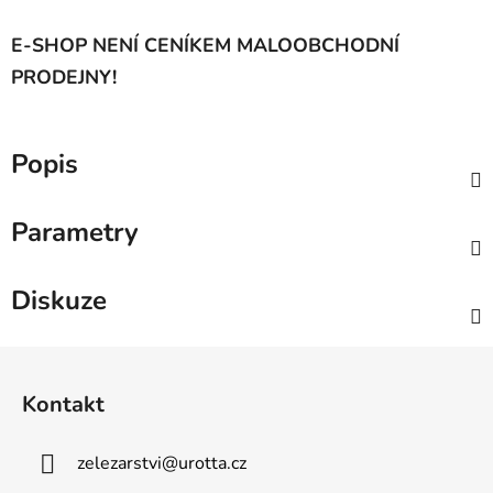
E-SHOP NENÍ CENÍKEM MALOOBCHODNÍ
PRODEJNY!
Popis
Parametry
Diskuze
Z
á
Kontakt
p
a
zelezarstvi
@
urotta.cz
t