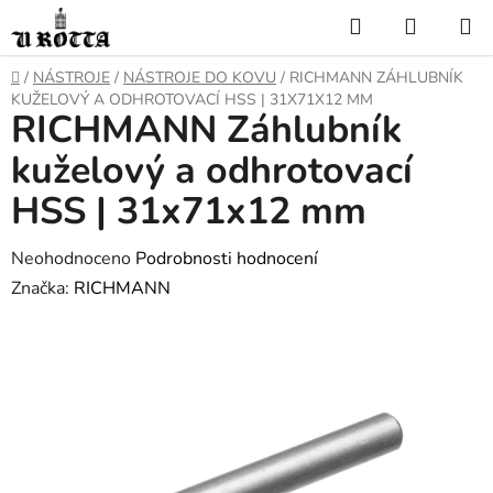
Přejít
Hledat
NÁKUP
na
KOŠÍK
obsah
DOMŮ
/
NÁSTROJE
/
NÁSTROJE DO KOVU
/
RICHMANN ZÁHLUBNÍK
KUŽELOVÝ A ODHROTOVACÍ HSS | 31X71X12 MM
RICHMANN Záhlubník
kuželový a odhrotovací
HSS | 31x71x12 mm
Průměrné
Neohodnoceno
Podrobnosti hodnocení
hodnocení
Značka:
RICHMANN
produktu
je
0,0
z
5
hvězdiček.