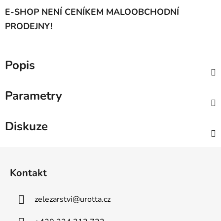
E-SHOP NENÍ CENÍKEM MALOOBCHODNÍ
PRODEJNY!
Popis
Parametry
Diskuze
Z
á
Kontakt
p
a
zelezarstvi
@
urotta.cz
t
í