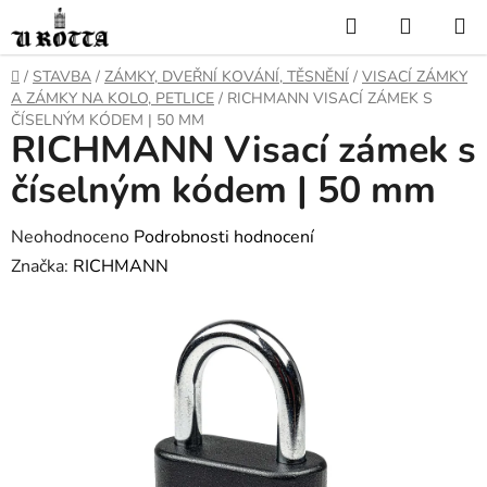
Přejít
Hledat
NÁKUP
na
KOŠÍK
obsah
DOMŮ
/
STAVBA
/
ZÁMKY, DVEŘNÍ KOVÁNÍ, TĚSNĚNÍ
/
VISACÍ ZÁMKY
A ZÁMKY NA KOLO, PETLICE
/
RICHMANN VISACÍ ZÁMEK S
ČÍSELNÝM KÓDEM | 50 MM
RICHMANN Visací zámek s
číselným kódem | 50 mm
Průměrné
Neohodnoceno
Podrobnosti hodnocení
hodnocení
Značka:
RICHMANN
produktu
je
0,0
z
5
hvězdiček.