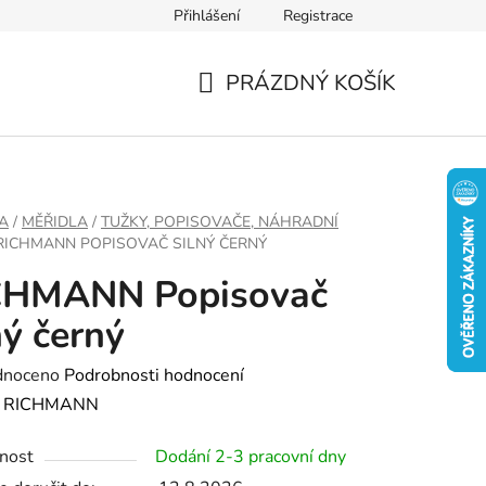
Přihlášení
Registrace
PRÁZDNÝ KOŠÍK
NÁKUPNÍ
KOŠÍK
A
/
MĚŘIDLA
/
TUŽKY, POPISOVAČE, NÁHRADNÍ
RICHMANN POPISOVAČ SILNÝ ČERNÝ
CHMANN Popisovač
ný černý
né
dnoceno
Podrobnosti hodnocení
ení
:
RICHMANN
tu
nost
Dodání 2-3 pracovní dny