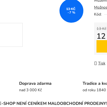
Můžeme
0,0
Možnos
z
13 KČ
–7 %
5
Kód:
hvězdič
13 Kč
12
Měrná
Tisk
Doprava zdarma
Tradice a kv
nad 3 000 Kč
od roku 1840
E-SHOP NENÍ CENÍKEM MALOOBCHODNÍ PRODEJNY