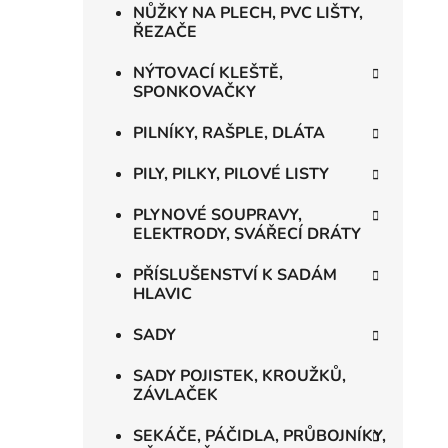
NŮŽKY NA PLECH, PVC LIŠTY,
ŘEZAČE
NÝTOVACÍ KLEŠTĚ,
SPONKOVAČKY
PILNÍKY, RAŠPLE, DLÁTA
PILY, PILKY, PILOVÉ LISTY
PLYNOVÉ SOUPRAVY,
ELEKTRODY, SVÁŘECÍ DRÁTY
PŘÍSLUŠENSTVÍ K SADÁM
HLAVIC
SADY
SADY POJISTEK, KROUŽKŮ,
ZÁVLAČEK
SEKÁČE, PÁČIDLA, PRŮBOJNÍKY,