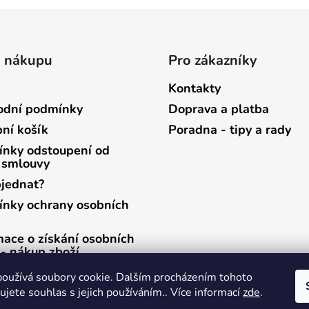
o nákupu
Pro zákazníky
Kontakty
dní podmínky
Doprava a platba
ní košík
Poradna - tipy a rady
nky odstoupení od
 smlouvy
bjednat?
nky ochrany osobních
mace o získání osobních
 - nákup zboží
mace o získání osobních
oužívá soubory cookie. Dalším procházením tohoto
 - zasílání newsletterů
jete souhlas s jejich používáním.. Více informací
zde
.