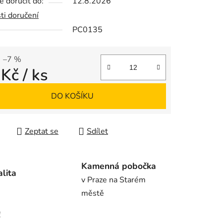
 doručit do:
12.8.2026
ti doručení
PC0135
ek.
–7 %
 Kč
/ ks
 cena:
DO KOŠÍKU
Zeptat se
Sdílet
Kamenná pobočka
alita
v Praze na Starém
městě
!