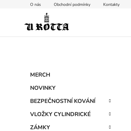
Přejít
O nás
Obchodní podmínky
Kontakty
na
obsah
P
K
Přeskočit
MERCH
a
kategorie
o
t
s
NOVINKY
e
t
g
BEZPEČNOSTNÍ KOVÁNÍ
r
o
a
r
VLOŽKY CYLINDRICKÉ
i
n
e
n
ZÁMKY