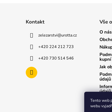
Z
á
Kontakt
Vše 
p
a
O nás
zelezarstvi
@
urotta.cz
t
Obcho
í
+420 224 212 723
Nákup
Podmí
+420 730 514 546
kupní
Jak o
Podmí
údajů
Infor
údajů
Infor
Tento web p
údajů
webu vyjadřu