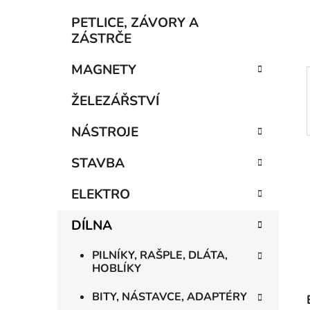
í
p
PETLICE, ZÁVORY A
a
ZÁSTRČE
n
MAGNETY
e
l
ŽELEZÁŘSTVÍ
NÁSTROJE
STAVBA
ELEKTRO
DÍLNA
PILNÍKY, RAŠPLE, DLÁTA,
HOBLÍKY
BITY, NÁSTAVCE, ADAPTÉRY