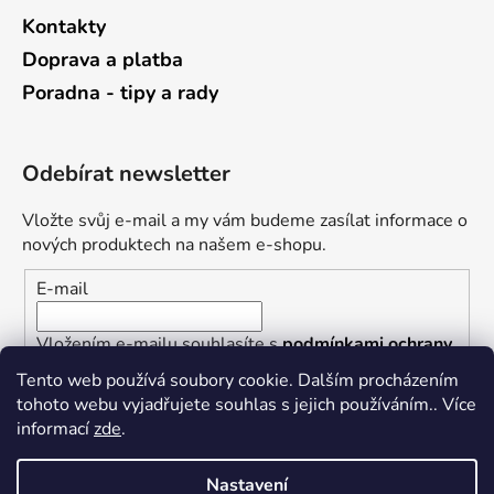
Kontakty
Doprava a platba
Poradna - tipy a rady
Odebírat newsletter
Vložte svůj e-mail a my vám budeme zasílat informace o
nových produktech na našem e-shopu.
E-mail
Vložením e-mailu souhlasíte s
podmínkami ochrany
osobních údajů
Tento web používá soubory cookie. Dalším procházením
tohoto webu vyjadřujete souhlas s jejich používáním.. Více
PŘIHLÁSIT SE
informací
zde
.
Nastavení