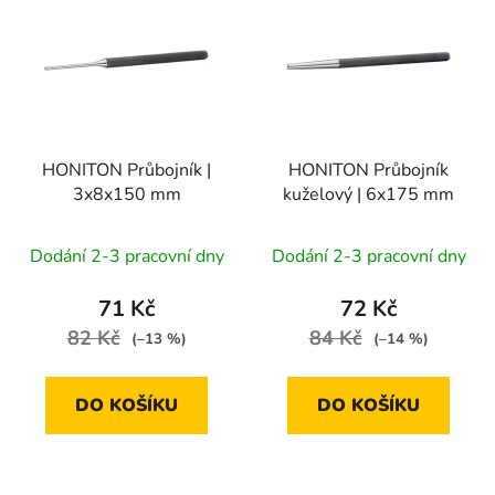
ý
r
p
o
i
d
s
u
p
k
r
t
HONITON Průbojník |
HONITON Průbojník
o
ů
3x8x150 mm
kuželový | 6x175 mm
d
u
Dodání 2-3 pracovní dny
Dodání 2-3 pracovní dny
k
t
71 Kč
72 Kč
ů
82 Kč
84 Kč
(–13 %)
(–14 %)
DO KOŠÍKU
DO KOŠÍKU