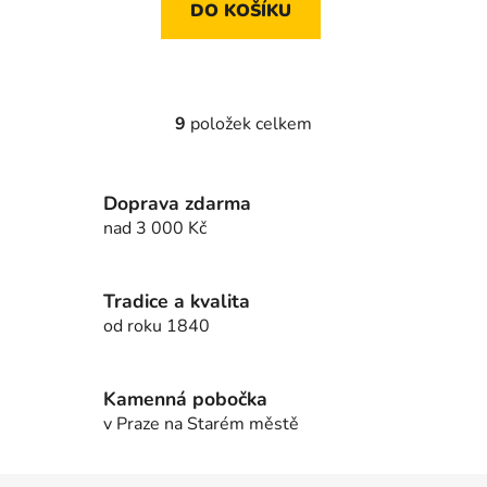
DO KOŠÍKU
9
položek celkem
O
v
l
Doprava zdarma
á
d
nad 3 000 Kč
a
c
í
Tradice a kvalita
p
od roku 1840
r
v
k
Kamenná pobočka
y
v Praze na Starém městě
v
ý
Z