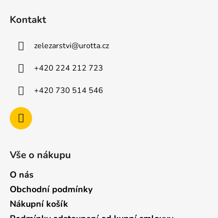
p
á
i
Kontakt
p
s
u
a
zelezarstvi
@
urotta.cz
t
í
+420 224 212 723
+420 730 514 546
Vše o nákupu
O nás
Obchodní podmínky
Nákupní košík