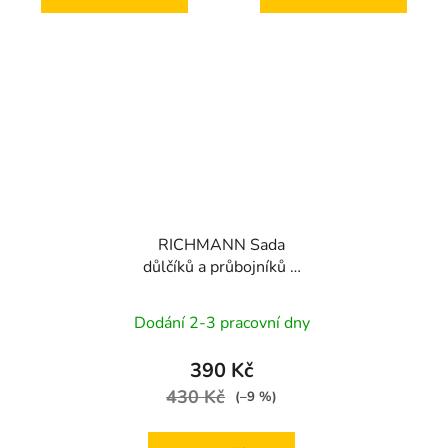
RICHMANN Sada
důlčíků a průbojníků 6
dílů | plastový obal
Dodání 2-3 pracovní dny
390 Kč
430 Kč
(–9 %)