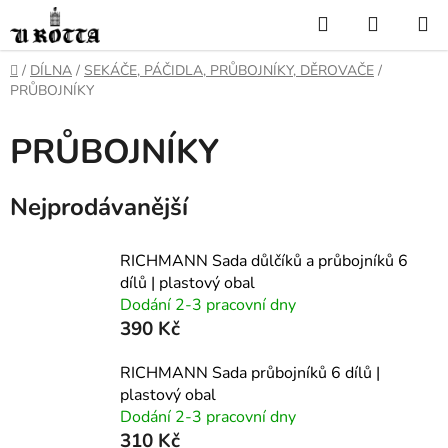
Přejít
Hledat
NÁKUP
na
KOŠÍK
obsah
DOMŮ
/
DÍLNA
/
SEKÁČE, PÁČIDLA, PRŮBOJNÍKY, DĚROVAČE
/
PRŮBOJNÍKY
PRŮBOJNÍKY
Nejprodávanější
RICHMANN Sada důlčíků a průbojníků 6
dílů | plastový obal
Dodání 2-3 pracovní dny
390 Kč
RICHMANN Sada průbojníků 6 dílů |
plastový obal
Dodání 2-3 pracovní dny
310 Kč