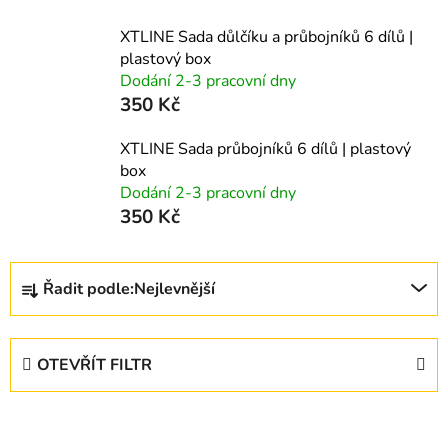
XTLINE Sada důlčíku a průbojníků 6 dílů |
plastový box
Dodání 2-3 pracovní dny
350 Kč
XTLINE Sada průbojníků 6 dílů | plastový
box
Dodání 2-3 pracovní dny
350 Kč
Ř
Řadit podle:
Nejlevnější
a
z
e
OTEVŘÍT FILTR
n
í
V
p