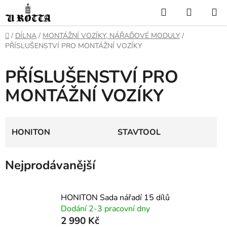
Přejít
Hledat
NÁKUP
na
KOŠÍK
obsah
DOMŮ
/
DÍLNA
/
MONTÁŽNÍ VOZÍKY, NÁŘAĎOVÉ MODULY
/
PŘÍSLUŠENSTVÍ PRO MONTÁŽNÍ VOZÍKY
PŘÍSLUŠENSTVÍ PRO
MONTÁŽNÍ VOZÍKY
HONITON
STAVTOOL
Nejprodávanější
HONITON Sada nářadí 15 dílů
Dodání 2-3 pracovní dny
2 990 Kč