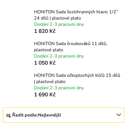
HONITON Sada šestihranných hlavic 1/2”
24 dílů | plastové plato
Dodání 2-3 pracovní dny
1 820 Kč
HONITON Sada šroubováků 11 dílů,
plastové plato
Dodání 2-3 pracovní dny
1 050 Kč
HONITON Sada očkoplochých klíčů 15 dílů
| plastové plato
Dodání 2-3 pracovní dny
1 690 Kč
Ř
Řadit podle:
Nejlevnější
a
z