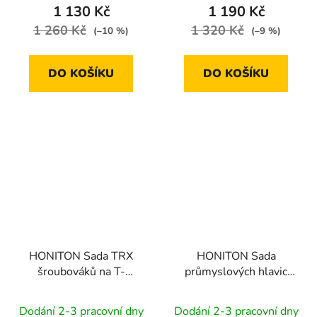
1 130 Kč
1 190 Kč
1 260 Kč
1 320 Kč
(–10 %)
(–9 %)
DO KOŠÍKU
DO KOŠÍKU
HONITON Sada TRX
HONITON Sada
šroubováků na T-
průmyslových hlavic
rukojeti 9 dílů | plastové
1/2” 20 dílů | plastové
plato C
plato A
Dodání 2-3 pracovní dny
Dodání 2-3 pracovní dny