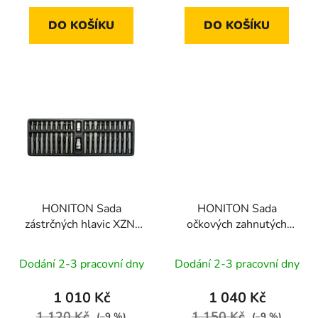
DO KOŠÍKU
DO KOŠÍKU
HONITON Sada
HONITON Sada
zástrčných hlavic XZN,
očkových zahnutých
TRX, IMBUS 3/8”a 1/2”
klíčů 5 dílů | plastové
40 dílů | plastové plato
plato B
Dodání 2-3 pracovní dny
Dodání 2-3 pracovní dny
A
1 010 Kč
1 040 Kč
1 120 Kč
1 150 Kč
(–9 %)
(–9 %)