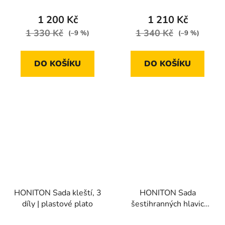
1 200 Kč
1 210 Kč
1 330 Kč
1 340 Kč
(–9 %)
(–9 %)
DO KOŠÍKU
DO KOŠÍKU
HONITON Sada kleští, 3
HONITON Sada
díly | plastové plato
šestihranných hlavic
1/4” 53 dílů | plastové