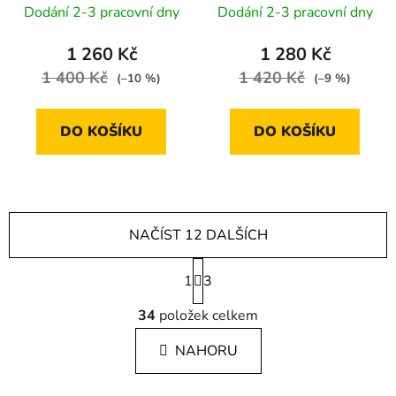
plato A
Dodání 2-3 pracovní dny
Dodání 2-3 pracovní dny
1 260 Kč
1 280 Kč
1 400 Kč
1 420 Kč
(–10 %)
(–9 %)
DO KOŠÍKU
DO KOŠÍKU
NAČÍST 12 DALŠÍCH
S
1
t
3
r
O
á
34
položek celkem
v
n
l
k
NAHORU
á
o
d
v