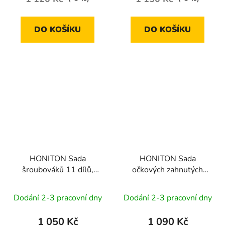
DO KOŠÍKU
DO KOŠÍKU
HONITON Sada
HONITON Sada
šroubováků 11 dílů,
očkových zahnutých
plastové plato
klíčů 5 dílů | plastové
plato A
Dodání 2-3 pracovní dny
Dodání 2-3 pracovní dny
1 050 Kč
1 090 Kč