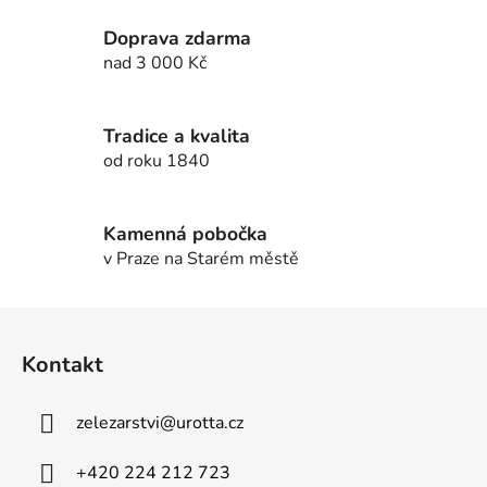
a
á
c
n
Doprava zdarma
í
í
nad 3 000 Kč
p
r
v
Tradice a kvalita
k
od roku 1840
y
v
ý
Kamenná pobočka
p
v Praze na Starém městě
i
s
u
Z
á
Kontakt
p
a
zelezarstvi
@
urotta.cz
t
í
+420 224 212 723