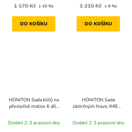
1 170 Kč
1 210 Kč
(–10 %)
(–9 %)
DO KOŠÍKU
DO KOŠÍKU
HONITON Sada klíčů na
HONITON Sada
převlečné matice 6 dílů
zástrčných hlavic IMBUS
| plastové plato A
1/2” 16 dílů | plastové
plato A
Dodání 2-3 pracovní dny
Dodání 2-3 pracovní dny