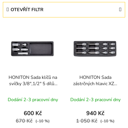
e
OTEVŘÍT FILTR
n
í
V
p
ý
r
p
o
i
d
s
u
p
k
r
t
HONITON Sada klíčů na
HONITON Sada
o
ů
svíčky 3/8",1/2" 5 dílů |
zástrčných hlavic XZN
d
plastové plato A
1/2” 12 dílů | plastové
u
plato A
Dodání 2-3 pracovní dny
Dodání 2-3 pracovní dny
k
t
600 Kč
940 Kč
ů
670 Kč
1 050 Kč
(–10 %)
(–10 %)