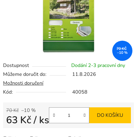
70 KČ
–10 %
Dostupnost
Dodání 2-3 pracovní dny
Můžeme doručit do:
11.8.2026
Možnosti doručení
Kód:
40058
70 Kč
–10 %
DO KOŠÍKU
63 Kč
/ ks
Měrná cena: