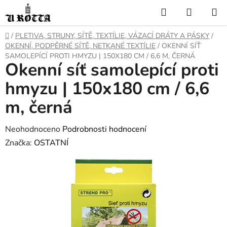
Přejít
Hledat
NÁKUP
na
KOŠÍK
obsah
DOMŮ
/
PLETIVA, STRUNY, SÍTĚ, TEXTÍLIE, VÁZACÍ DRÁTY A PÁSKY
/
OKENNÍ, PODPĚRNÉ SÍTĚ, NETKANÉ TEXTÍLIE
/
OKENNÍ SÍŤ
SAMOLEPÍCÍ PROTI HMYZU | 150X180 CM / 6,6 M, ČERNÁ
Okenní síť samolepící proti
hmyzu | 150x180 cm / 6,6
m, černá
Průměrné
Neohodnoceno
Podrobnosti hodnocení
hodnocení
Značka:
OSTATNÍ
produktu
je
0,0
z
5
hvězdiček.