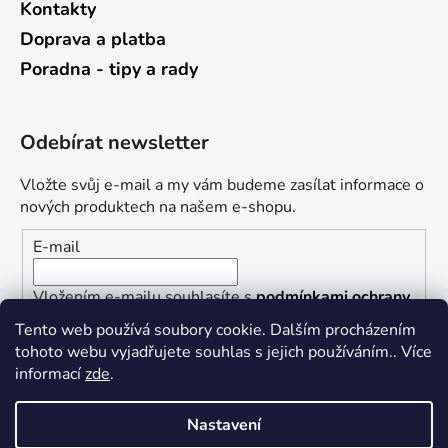
Kontakty
Doprava a platba
Poradna - tipy a rady
Odebírat newsletter
Vložte svůj e-mail a my vám budeme zasílat informace o
nových produktech na našem e-shopu.
E-mail
Vložením e-mailu souhlasíte s
podmínkami ochrany
osobních údajů
Tento web používá soubory cookie. Dalším procházením
tohoto webu vyjadřujete souhlas s jejich používáním.. Více
PŘIHLÁSIT SE
informací
zde
.
Nastavení