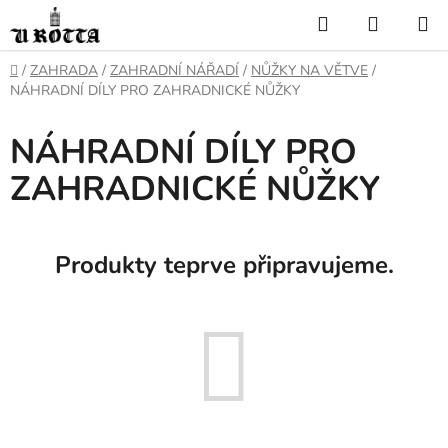
Přejít
Hledat
NÁKUP
na
KOŠÍK
obsah
DOMŮ
/
ZAHRADA
/
ZAHRADNÍ NÁŘADÍ
/
NŮŽKY NA VĚTVE
/
NÁHRADNÍ DÍLY PRO ZAHRADNICKÉ NŮŽKY
NÁHRADNÍ DÍLY PRO
ZAHRADNICKÉ NŮŽKY
Produkty teprve připravujeme.