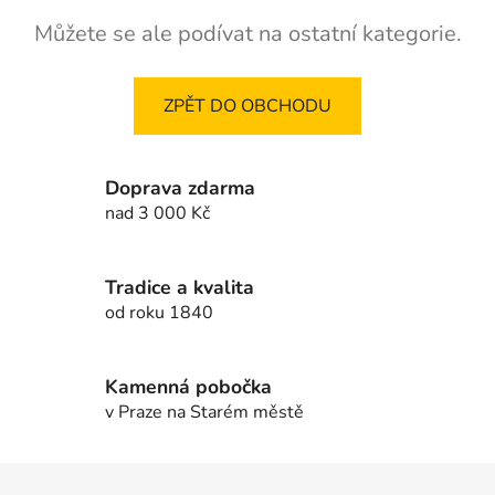
Můžete se ale podívat na ostatní kategorie.
ZPĚT DO OBCHODU
Doprava zdarma
nad 3 000 Kč
Tradice a kvalita
od roku 1840
Kamenná pobočka
v Praze na Starém městě
Z