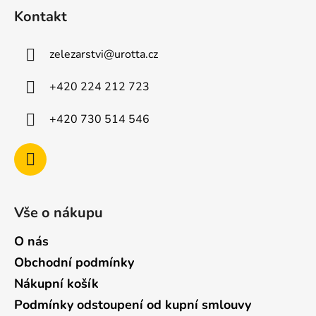
á
Kontakt
p
a
zelezarstvi
@
urotta.cz
t
í
+420 224 212 723
+420 730 514 546
Vše o nákupu
O nás
Obchodní podmínky
Nákupní košík
Podmínky odstoupení od kupní smlouvy