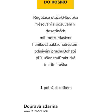
DO KOŠÍKU
Regulace otáčekHloubka
frézování s posuvem v
desetinách
milimetruMasivní
hliníková základnaSystém
odsávání prachuBohaté
příslušenstvíPraktická
textilní taška
1
položek celkem
O
v
l
Doprava zdarma
á
nad 3 000 Kč