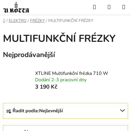
Přejít
Hledat
NÁKUP
na
KOŠÍK
obsah
DOMŮ
/
ELEKTRO
/
FRÉZKY
/
MULTIFUNKČNÍ FRÉZKY
MULTIFUNKČNÍ FRÉZKY
Nejprodávanější
XTLINE Multifunkční frézka 710 W
Dodání 2-3 pracovní dny
3 190 Kč
Ř
Řadit podle:
Nejlevnější
a
z
e