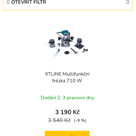
OTEVŘÍT FILTR
n
í
V
p
ý
r
p
o
i
d
s
u
p
k
r
t
XTLINE Multifunkční
o
ů
frézka 710 W
d
u
Dodání 2-3 pracovní dny
k
t
3 190 Kč
ů
3 540 Kč
(–9 %)