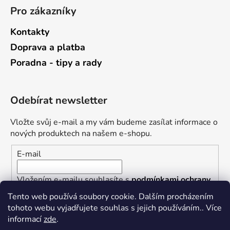
Pro zákazníky
Kontakty
Doprava a platba
Poradna - tipy a rady
Odebírat newsletter
Vložte svůj e-mail a my vám budeme zasílat informace o
nových produktech na našem e-shopu.
E-mail
Vložením e-mailu souhlasíte s
podmínkami ochrany
osobních údajů
Tento web používá soubory cookie. Dalším procházením
tohoto webu vyjadřujete souhlas s jejich používáním.. Více
PŘIHLÁSIT SE
informací
zde
.