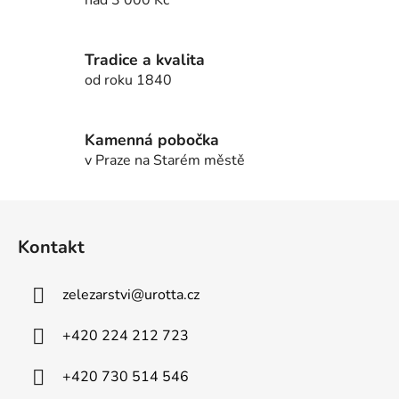
d
a
c
í
Tradice a kvalita
p
od roku 1840
r
v
k
Kamenná pobočka
y
v Praze na Starém městě
v
ý
Z
p
á
i
Kontakt
p
s
u
a
zelezarstvi
@
urotta.cz
t
í
+420 224 212 723
+420 730 514 546