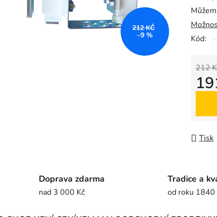
Můžeme
0,0
Možnos
z
212 KČ
–9 %
5
Kód:
hvězdič
212 K
19
Měrná
Tisk
Doprava zdarma
Tradice a kv
nad 3 000 Kč
od roku 1840