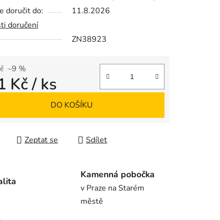
 doručit do:
11.8.2026
ti doručení
ZN38923
ek.
č
–9 %
1 Kč
/ ks
 cena:
DO KOŠÍKU
Zeptat se
Sdílet
Kamenná pobočka
alita
v Praze na Starém
městě