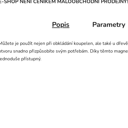
E-SHOP NENÍ CENÍKEM MALOOBCHODNÍ PRODEJNY
Popis
Parametry
Můžete je použít nejen při obkládání koupelen, ale také u dře
otvoru snadno přizpůsobíte svým potřebám. Díky těmto magnet
jednoduše přístupný.