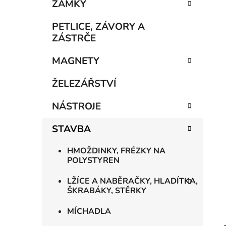
n
ZÁMKY
í
p
PETLICE, ZÁVORY A
a
ZÁSTRČE
n
MAGNETY
e
l
ŽELEZÁŘSTVÍ
NÁSTROJE
STAVBA
HMOŽDINKY, FRÉZKY NA
POLYSTYREN
LŽÍCE A NABĚRAČKY, HLADÍTKA,
ŠKRABÁKY, STĚRKY
MÍCHADLA