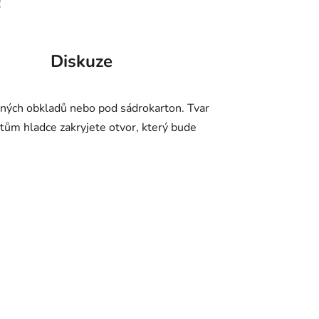
!
Diskuze
věných obkladů nebo pod sádrokarton. Tvar
ům hladce zakryjete otvor, který bude