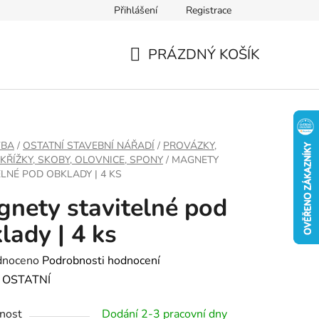
Přihlášení
Registrace
PRÁZDNÝ KOŠÍK
NÁKUPNÍ
KOŠÍK
VBA
/
OSTATNÍ STAVEBNÍ NÁŘADÍ
/
PROVÁZKY,
 KŘÍŽKY, SKOBY, OLOVNICE, SPONY
/
MAGNETY
ELNÉ POD OBKLADY | 4 KS
nety stavitelné pod
lady | 4 ks
né
dnoceno
Podrobnosti hodnocení
ení
:
OSTATNÍ
tu
nost
Dodání 2-3 pracovní dny