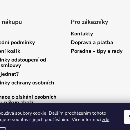
o nákupu
Pro zákazníky
Kontakty
dní podmínky
Doprava a platba
ní košík
Poradna - tipy a rady
nky odstoupení od
 smlouvy
bjednat?
nky ochrany osobních
mace o získání osobních
 - nákup zboží
mace o získání osobních
oužívá soubory cookie. Dalším procházením tohoto
 - zasílání newsletterů
jete souhlas s jejich používáním.. Více informací
zde
.