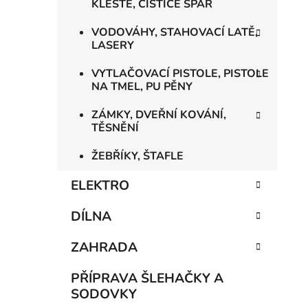
KLEŠTĚ, ČISTIČE SPÁR
VODOVÁHY, STAHOVACÍ LATĚ,
LASERY
VYTLAČOVACÍ PISTOLE, PISTOLE
NA TMEL, PU PĚNY
ZÁMKY, DVEŘNÍ KOVÁNÍ,
TĚSNĚNÍ
ŽEBŘÍKY, ŠTAFLE
ELEKTRO
DÍLNA
ZAHRADA
PŘÍPRAVA ŠLEHAČKY A
SODOVKY