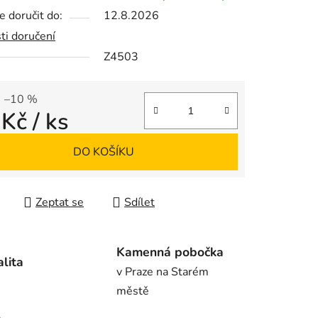
 doručit do:
12.8.2026
ti doručení
Z4503
ek.
–10 %
 Kč
/ ks
 cena:
DO KOŠÍKU
Zeptat se
Sdílet
Kamenná pobočka
alita
v Praze na Starém
městě