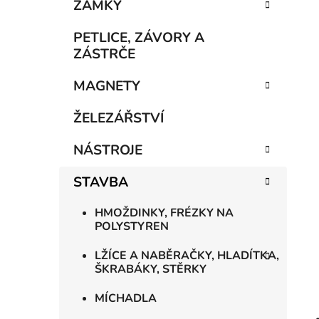
n
ZÁMKY
í
p
PETLICE, ZÁVORY A
a
ZÁSTRČE
n
MAGNETY
e
l
ŽELEZÁŘSTVÍ
NÁSTROJE
STAVBA
HMOŽDINKY, FRÉZKY NA
POLYSTYREN
LŽÍCE A NABĚRAČKY, HLADÍTKA,
ŠKRABÁKY, STĚRKY
MÍCHADLA