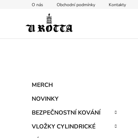
Přejít
O nás
Obchodní podmínky
Kontakty
na
obsah
P
K
Přeskočit
MERCH
a
kategorie
o
t
s
NOVINKY
e
t
g
BEZPEČNOSTNÍ KOVÁNÍ
r
o
a
r
VLOŽKY CYLINDRICKÉ
i
n
e