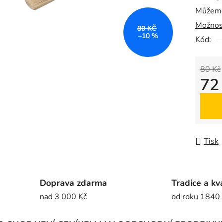
Můžeme
0,0
Možnos
z
80 KČ
–10 %
5
Kód:
hvězdič
80 Kč
72
Měrná
Tisk
Doprava zdarma
Tradice a kv
nad 3 000 Kč
od roku 1840