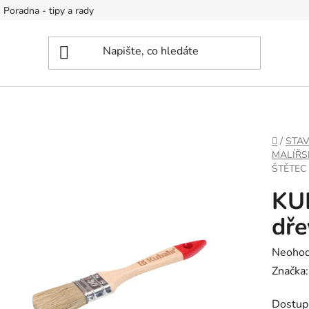
Poradna - tipy a rady
DOMŮ
/
STA
MALÍŘS
ŠTĚTEC
KUB
dře
Průměr
Neoho
hodnoc
Značka
produk
Dostup
je