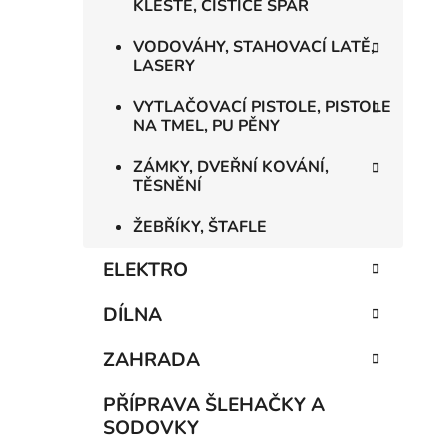
KLEŠTĚ, ČISTIČE SPÁR
VODOVÁHY, STAHOVACÍ LATĚ,
LASERY
VYTLAČOVACÍ PISTOLE, PISTOLE
NA TMEL, PU PĚNY
ZÁMKY, DVEŘNÍ KOVÁNÍ,
TĚSNĚNÍ
ŽEBŘÍKY, ŠTAFLE
ELEKTRO
DÍLNA
ZAHRADA
PŘÍPRAVA ŠLEHAČKY A
SODOVKY