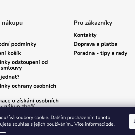
o nákupu
Pro zákazníky
Kontakty
dní podmínky
Doprava a platba
ní košík
Poradna - tipy a rady
nky odstoupení od
 smlouvy
bjednat?
nky ochrany osobních
mace o získání osobních
 - nákup zboží
mace o získání osobních
oužívá soubory cookie. Dalším procházením tohoto
 - zasílání newsletterů
jete souhlas s jejich používáním.. Více informací
zde
.