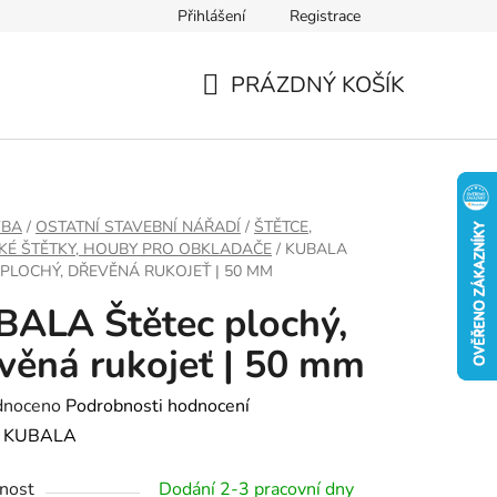
Přihlášení
Registrace
PRÁZDNÝ KOŠÍK
NÁKUPNÍ
KOŠÍK
VBA
/
OSTATNÍ STAVEBNÍ NÁŘADÍ
/
ŠTĚTCE,
KÉ ŠTĚTKY, HOUBY PRO OBKLADAČE
/
KUBALA
 PLOCHÝ, DŘEVĚNÁ RUKOJEŤ | 50 MM
ALA Štětec plochý,
věná rukojeť | 50 mm
né
dnoceno
Podrobnosti hodnocení
ení
:
KUBALA
tu
nost
Dodání 2-3 pracovní dny