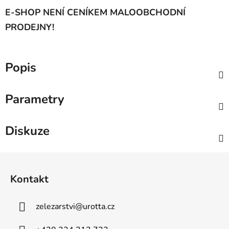
E-SHOP NENÍ CENÍKEM MALOOBCHODNÍ
PRODEJNY!
Popis
Parametry
Diskuze
Z
á
Kontakt
p
a
zelezarstvi
@
urotta.cz
t
í