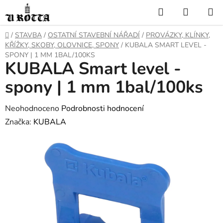
Přejít
Hledat
NÁKUP
na
KOŠÍK
obsah
DOMŮ
/
STAVBA
/
OSTATNÍ STAVEBNÍ NÁŘADÍ
/
PROVÁZKY, KLÍNKY,
KŘÍŽKY, SKOBY, OLOVNICE, SPONY
/
KUBALA SMART LEVEL -
SPONY | 1 MM 1BAL/100KS
KUBALA Smart level -
spony | 1 mm 1bal/100ks
Průměrné
Neohodnoceno
Podrobnosti hodnocení
hodnocení
Značka:
KUBALA
produktu
je
0,0
z
5
hvězdiček.