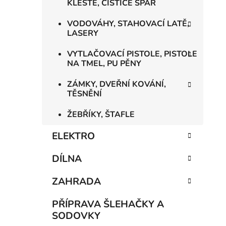
KLEŠTĚ, ČISTIČE SPÁR
VODOVÁHY, STAHOVACÍ LATĚ,
LASERY
VYTLAČOVACÍ PISTOLE, PISTOLE
NA TMEL, PU PĚNY
ZÁMKY, DVEŘNÍ KOVÁNÍ,
TĚSNĚNÍ
ŽEBŘÍKY, ŠTAFLE
ELEKTRO
DÍLNA
ZAHRADA
PŘÍPRAVA ŠLEHAČKY A
SODOVKY