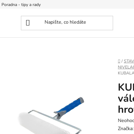
Poradna - tipy a rady
DOMŮ
/
STA
NIVELA
KUBALA
KU
vál
hr
Průměr
Neoho
hodnoc
Značka