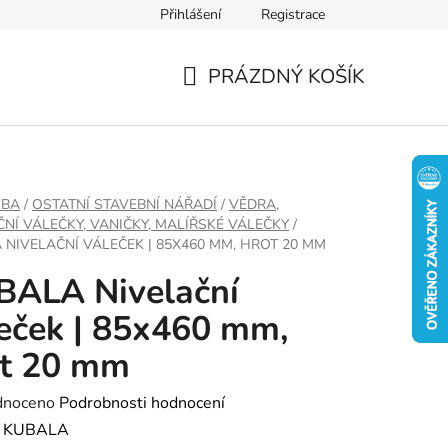
Přihlášení
Registrace
PRÁZDNÝ KOŠÍK
NÁKUPNÍ
KOŠÍK
VBA
/
OSTATNÍ STAVEBNÍ NÁŘADÍ
/
VĚDRA,
ČNÍ VÁLEČKY, VANIČKY, MALÍŘSKÉ VÁLEČKY
/
 NIVELAČNÍ VÁLEČEK | 85X460 MM, HROT 20 MM
BALA Nivelační
eček | 85x460 mm,
ot 20 mm
né
dnoceno
Podrobnosti hodnocení
ení
:
KUBALA