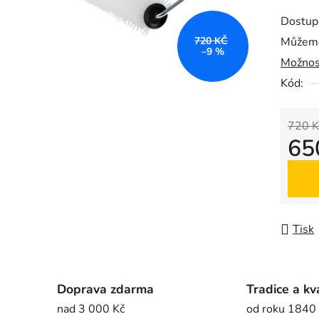
produk
Dostup
je
720 KČ
Můžeme
0,0
–9 %
Možnos
z
5
Kód:
hvězdič
720 K
65
Měrná
Tisk
Doprava zdarma
Tradice a kv
nad 3 000 Kč
od roku 1840