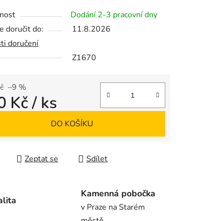
tu
nost
Dodání 2-3 pracovní dny
 doručit do:
11.8.2026
ti doručení
Z1670
ek.
č
–9 %
0 Kč
/ ks
 cena:
DO KOŠÍKU
Zeptat se
Sdílet
Kamenná pobočka
alita
v Praze na Starém
městě