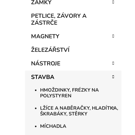
n
ZÁMKY
í
p
PETLICE, ZÁVORY A
a
ZÁSTRČE
n
MAGNETY
e
l
ŽELEZÁŘSTVÍ
NÁSTROJE
STAVBA
HMOŽDINKY, FRÉZKY NA
POLYSTYREN
LŽÍCE A NABĚRAČKY, HLADÍTKA,
ŠKRABÁKY, STĚRKY
MÍCHADLA