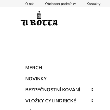
Přejít
O nás
Obchodní podmínky
Kontakty
na
obsah
P
K
Přeskočit
MERCH
a
kategorie
o
t
s
NOVINKY
e
t
g
BEZPEČNOSTNÍ KOVÁNÍ
r
o
a
r
VLOŽKY CYLINDRICKÉ
i
n
e