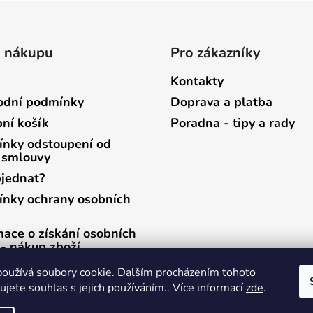
o nákupu
Pro zákazníky
Kontakty
dní podmínky
Doprava a platba
ní košík
Poradna - tipy a rady
nky odstoupení od
 smlouvy
bjednat?
nky ochrany osobních
mace o získání osobních
 - nákup zboží
mace o získání osobních
oužívá soubory cookie. Dalším procházením tohoto
 - zasílání newsletterů
jete souhlas s jejich používáním.. Více informací
zde
.