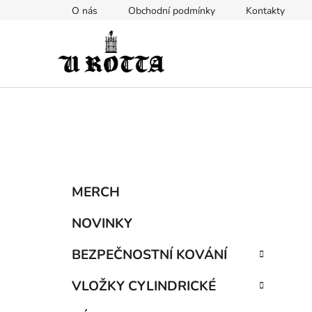
Přejít
O nás
Obchodní podmínky
Kontakty
na
obsah
P
K
Přeskočit
MERCH
a
kategorie
o
t
s
NOVINKY
e
t
g
BEZPEČNOSTNÍ KOVÁNÍ
r
o
a
r
VLOŽKY CYLINDRICKÉ
i
n
e