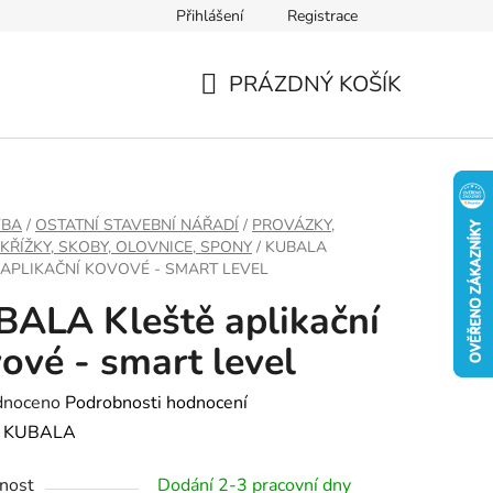
Přihlášení
Registrace
PRÁZDNÝ KOŠÍK
NÁKUPNÍ
KOŠÍK
VBA
/
OSTATNÍ STAVEBNÍ NÁŘADÍ
/
PROVÁZKY,
 KŘÍŽKY, SKOBY, OLOVNICE, SPONY
/
KUBALA
 APLIKAČNÍ KOVOVÉ - SMART LEVEL
ALA Kleště aplikační
ové - smart level
né
dnoceno
Podrobnosti hodnocení
ení
:
KUBALA
tu
nost
Dodání 2-3 pracovní dny