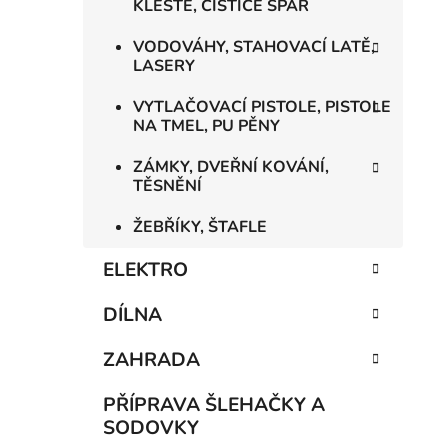
KLEŠTĚ, ČISTIČE SPÁR
VODOVÁHY, STAHOVACÍ LATĚ,
LASERY
VYTLAČOVACÍ PISTOLE, PISTOLE
NA TMEL, PU PĚNY
ZÁMKY, DVEŘNÍ KOVÁNÍ,
TĚSNĚNÍ
ŽEBŘÍKY, ŠTAFLE
ELEKTRO
DÍLNA
ZAHRADA
PŘÍPRAVA ŠLEHAČKY A
SODOVKY