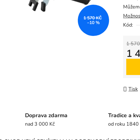
Můžeme
0,0
Možnos
z
1 570 KČ
–10 %
5
Kód:
hvězdič
1 570
1 
Měrná
Tisk
Doprava zdarma
Tradice a kv
nad 3 000 Kč
od roku 1840