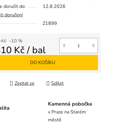
 doručit do:
12.8.2026
ti doručení
Z1899
ek.
 Kč
–10 %
410 Kč
/ bal
 cena:
DO KOŠÍKU
Zeptat se
Sdílet
Kamenná pobočka
alita
v Praze na Starém
městě