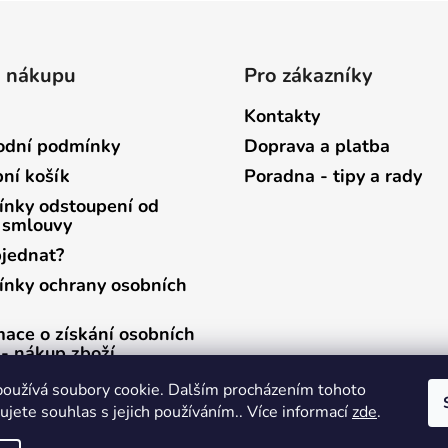
o nákupu
Pro zákazníky
Kontakty
dní podmínky
Doprava a platba
ní košík
Poradna - tipy a rady
nky odstoupení od
 smlouvy
bjednat?
nky ochrany osobních
mace o získání osobních
 - nákup zboží
mace o získání osobních
oužívá soubory cookie. Dalším procházením tohoto
 - zasílání newsletterů
jete souhlas s jejich používáním.. Více informací
zde
.