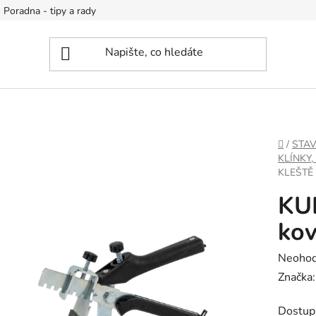
Poradna - tipy a rady
DOMŮ
/
STA
KLÍNKY,
KLEŠTĚ
KUB
kov
Průměr
Neoho
hodnoc
Značka
produk
Dostup
je