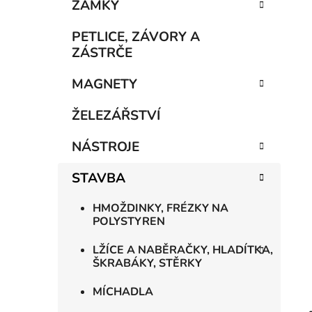
n
ZÁMKY
í
p
PETLICE, ZÁVORY A
a
ZÁSTRČE
n
MAGNETY
e
l
ŽELEZÁŘSTVÍ
NÁSTROJE
STAVBA
HMOŽDINKY, FRÉZKY NA
POLYSTYREN
LŽÍCE A NABĚRAČKY, HLADÍTKA,
ŠKRABÁKY, STĚRKY
MÍCHADLA