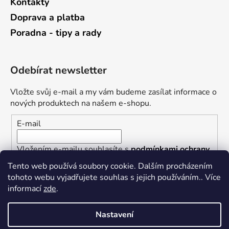
Kontakty
Doprava a platba
Poradna - tipy a rady
Odebírat newsletter
Vložte svůj e-mail a my vám budeme zasílat informace o
nových produktech na našem e-shopu.
E-mail
Vložením e-mailu souhlasíte s
podmínkami ochrany
osobních údajů
Tento web používá soubory cookie. Dalším procházením
tohoto webu vyjadřujete souhlas s jejich používáním.. Více
PŘIHLÁSIT SE
informací
zde
.
Nastavení