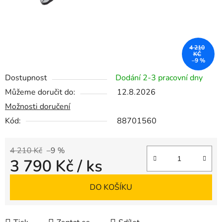
4 210
KČ
–9 %
Dostupnost
Dodání 2-3 pracovní dny
Můžeme doručit do:
12.8.2026
Možnosti doručení
Kód:
88701560
4 210 Kč
–9 %
3 790 Kč
/ ks
Měrná cena:
DO KOŠÍKU