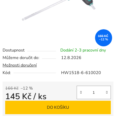
166 KČ
–12 %
Dostupnost
Dodání 2-3 pracovní dny
Můžeme doručit do:
12.8.2026
Možnosti doručení
Kód:
HW1518-6-610020
166 Kč
–12 %
145 Kč
/ ks
Měrná cena:
DO KOŠÍKU