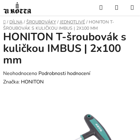
Přejít
Hledat
NÁKUP
na
KOŠÍK
obsah
DOMŮ
/
DÍLNA
/
ŠROUBOVÁKY
/
JEDNOTLIVÉ
/
HONITON T-
ŠROUBOVÁK S KULIČKOU IMBUS | 2X100 MM
HONITON T-šroubovák s
kuličkou IMBUS | 2x100
mm
Průměrné
Neohodnoceno
Podrobnosti hodnocení
hodnocení
Značka:
HONITON
produktu
je
0,0
z
5
hvězdiček.