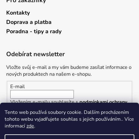
Pro zákazníky
Kontakty
Doprava a platba
Poradna - tipy a rady
Odebírat newsletter
Vložte svůj e-mail a my vám budeme zasílat informace o
nových produktech na našem e-shopu.
E-mail
Vložením e-mailu souhlasíte s
podmínkami ochrany
osobních údajů
Tento web používá soubory cookie. Dalším procházením
tohoto webu vyjadřujete souhlas s jejich používáním.. Více
PŘIHLÁSIT SE
informací
zde
.