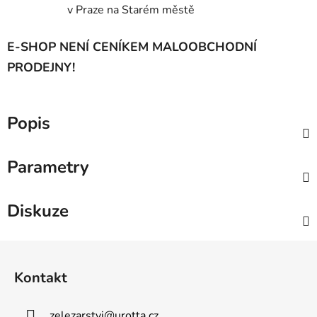
v Praze na Starém městě
E-SHOP NENÍ CENÍKEM MALOOBCHODNÍ
PRODEJNY!
Popis
Parametry
Diskuze
Z
á
Kontakt
p
a
zelezarstvi
@
urotta.cz