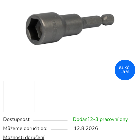
5
hvězdiček.
84 KČ
–9 %
Dostupnost
Dodání 2-3 pracovní dny
Můžeme doručit do:
12.8.2026
Možnosti doručení