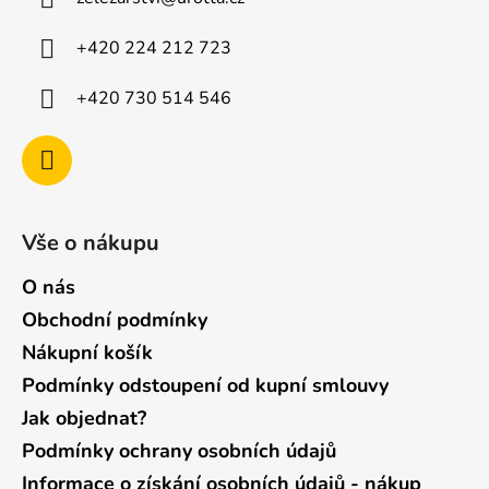
t
í
+420 224 212 723
+420 730 514 546
Vše o nákupu
O nás
Obchodní podmínky
Nákupní košík
Podmínky odstoupení od kupní smlouvy
Jak objednat?
Podmínky ochrany osobních údajů
Informace o získání osobních údajů - nákup