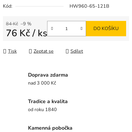
Kód:
HW960-65-121B
84 Kč
–9 %
DO KOŠÍKU
76 Kč
/ ks
Měrná cena:
Tisk
Zeptat se
Sdílet
Doprava zdarma
nad 3 000 Kč
Tradice a kvalita
od roku 1840
Kamenná pobočka