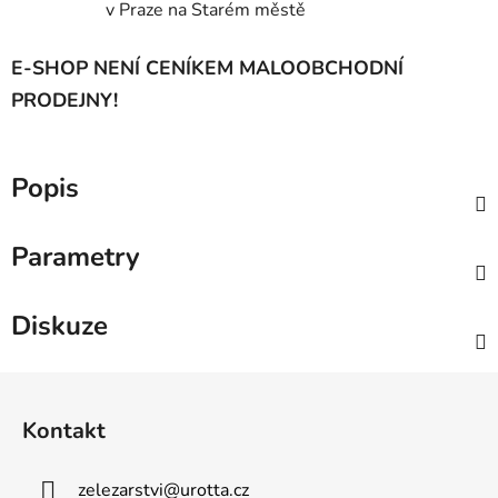
v Praze na Starém městě
E-SHOP NENÍ CENÍKEM MALOOBCHODNÍ
PRODEJNY!
Popis
Parametry
Diskuze
Z
á
Kontakt
p
a
zelezarstvi
@
urotta.cz