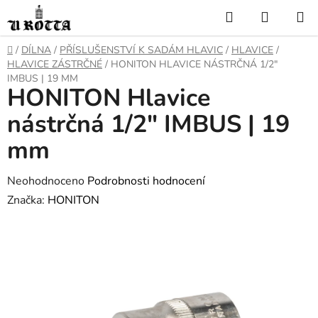
Přejít
Hledat
NÁKUP
na
KOŠÍK
obsah
DOMŮ
/
DÍLNA
/
PŘÍSLUŠENSTVÍ K SADÁM HLAVIC
/
HLAVICE
/
HLAVICE ZÁSTRČNÉ
/
HONITON HLAVICE NÁSTRČNÁ 1/2"
IMBUS | 19 MM
HONITON Hlavice
nástrčná 1/2" IMBUS | 19
mm
Průměrné
Neohodnoceno
Podrobnosti hodnocení
hodnocení
Značka:
HONITON
produktu
je
0,0
z
5
hvězdiček.