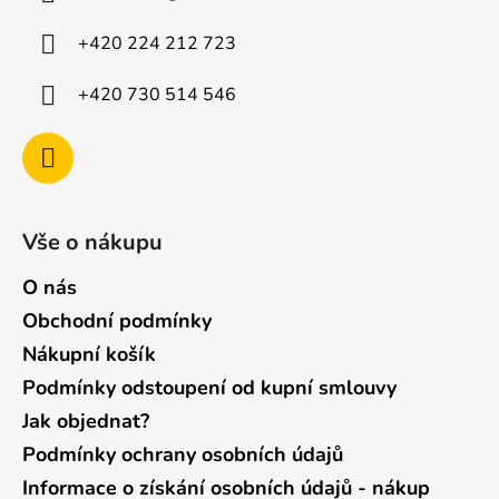
t
í
+420 224 212 723
+420 730 514 546
Vše o nákupu
O nás
Obchodní podmínky
Nákupní košík
Podmínky odstoupení od kupní smlouvy
Jak objednat?
Podmínky ochrany osobních údajů
Informace o získání osobních údajů - nákup