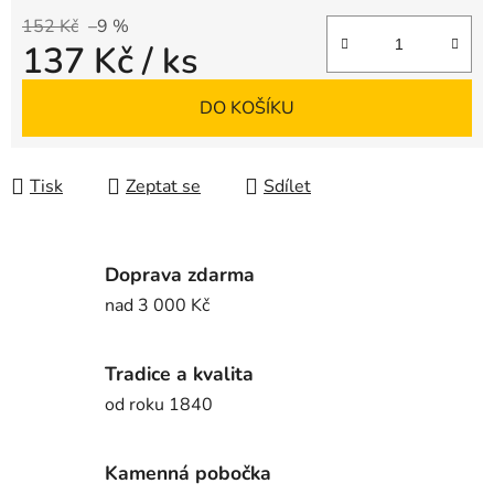
152 Kč
–9 %
137 Kč
/ ks
Měrná cena:
DO KOŠÍKU
Tisk
Zeptat se
Sdílet
Doprava zdarma
nad 3 000 Kč
Tradice a kvalita
od roku 1840
Kamenná pobočka