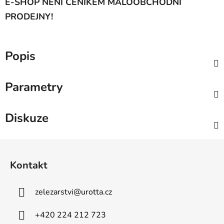
E-SHOP NENÍ CENÍKEM MALOOBCHODNÍ
PRODEJNY!
Popis
Parametry
Diskuze
Z
á
Kontakt
p
a
zelezarstvi
@
urotta.cz
t
í
+420 224 212 723