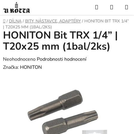
Přejít
Hledat
NÁKUP
na
KOŠÍK
obsah
DOMŮ
/
DÍLNA
/
BITY, NÁSTAVCE, ADAPTÉRY
/
HONITON BIT TRX 1/4”
| T20X25 MM (1BAL/2KS)
HONITON Bit TRX 1/4” |
T20x25 mm (1bal/2ks)
Průměrné
Neohodnoceno
Podrobnosti hodnocení
hodnocení
Značka:
HONITON
produktu
je
0,0
z
5
hvězdiček.