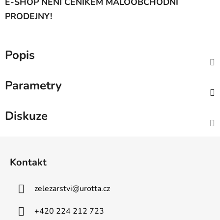
E-SHOP NENÍ CENÍKEM MALOOBCHODNÍ
PRODEJNY!
Popis
Parametry
Diskuze
Z
á
Kontakt
p
a
zelezarstvi
@
urotta.cz
t
í
+420 224 212 723