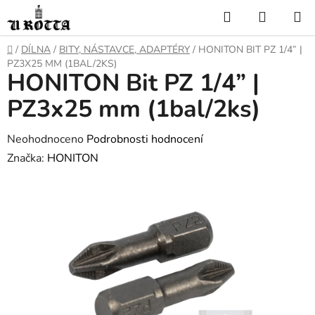
Přejít
Hledat
NÁKUP
na
KOŠÍK
obsah
DOMŮ
/
DÍLNA
/
BITY, NÁSTAVCE, ADAPTÉRY
/
HONITON BIT PZ 1/4” |
PZ3X25 MM (1BAL/2KS)
HONITON Bit PZ 1/4” |
PZ3x25 mm (1bal/2ks)
Průměrné
Neohodnoceno
Podrobnosti hodnocení
hodnocení
Značka:
HONITON
produktu
je
0,0
z
5
hvězdiček.