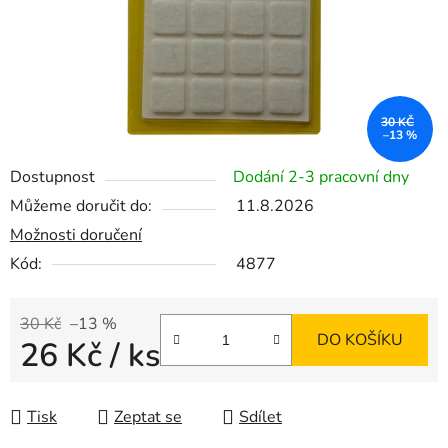
30 KČ
–13 %
Dostupnost
Dodání 2-3 pracovní dny
Můžeme doručit do:
11.8.2026
Možnosti doručení
Kód:
4877
30 Kč
–13 %
DO KOŠÍKU
26 Kč
/ ks
Měrná cena:
Tisk
Zeptat se
Sdílet