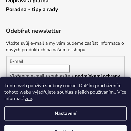
Doprava a platba
Poradna - tipy a rady
Odebírat newsletter
Vložte svůj e-mail a my vám budeme zasílat informace o
nových produktech na našem e-shopu.
E-mail
Vložením e-mailu souhlasíte s
podmínkami ochrany
osobních údajů
Tento web používá soubory cookie. Dalším procházením
tohoto webu vyjadřujete souhlas s jejich používáním.. Více
PŘIHLÁSIT SE
informací
zde
.
Nastavení
Vytvořil Shoptet