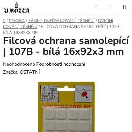
Přejít
Hledat
NÁKUP
na
KOŠÍK
obsah
DOMŮ
/
STAVBA
/
ZÁMKY, DVEŘNÍ KOVÁNÍ, TĚSNĚNÍ
/
DVEŘNÍ
KOVÁNÍ, TĚSNĚNÍ
/
FILCOVÁ OCHRANA SAMOLEPÍCÍ | 107B -
BÍLÁ 16X92X3 MM
Filcová ochrana samolepící
| 107B - bílá 16x92x3 mm
Průměrné
Neohodnoceno
Podrobnosti hodnocení
hodnocení
Značka:
OSTATNÍ
produktu
je
0,0
z
5
hvězdiček.