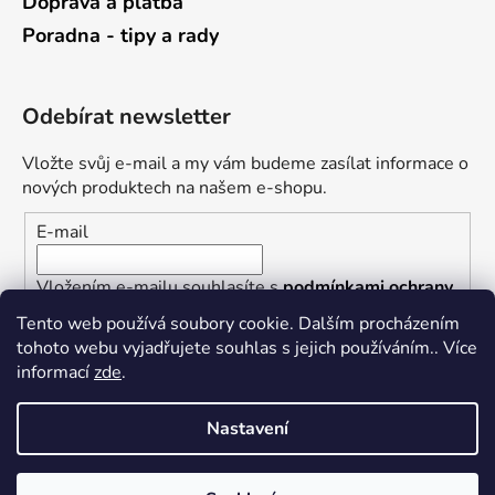
Doprava a platba
Poradna - tipy a rady
Odebírat newsletter
Vložte svůj e-mail a my vám budeme zasílat informace o
nových produktech na našem e-shopu.
E-mail
Vložením e-mailu souhlasíte s
podmínkami ochrany
osobních údajů
Tento web používá soubory cookie. Dalším procházením
tohoto webu vyjadřujete souhlas s jejich používáním.. Více
PŘIHLÁSIT SE
informací
zde
.
Nastavení
Vytvořil Shoptet