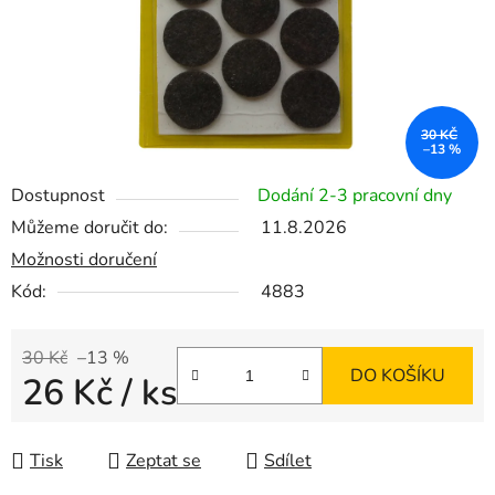
30 KČ
–13 %
Dostupnost
Dodání 2-3 pracovní dny
Můžeme doručit do:
11.8.2026
Možnosti doručení
Kód:
4883
30 Kč
–13 %
DO KOŠÍKU
26 Kč
/ ks
Měrná cena:
Tisk
Zeptat se
Sdílet