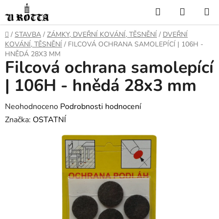
Přejít
Hledat
NÁKUP
na
KOŠÍK
obsah
DOMŮ
/
STAVBA
/
ZÁMKY, DVEŘNÍ KOVÁNÍ, TĚSNĚNÍ
/
DVEŘNÍ
KOVÁNÍ, TĚSNĚNÍ
/
FILCOVÁ OCHRANA SAMOLEPÍCÍ | 106H -
HNĚDÁ 28X3 MM
Filcová ochrana samolepící
| 106H - hnědá 28x3 mm
Průměrné
Neohodnoceno
Podrobnosti hodnocení
hodnocení
Značka:
OSTATNÍ
produktu
je
0,0
z
5
hvězdiček.