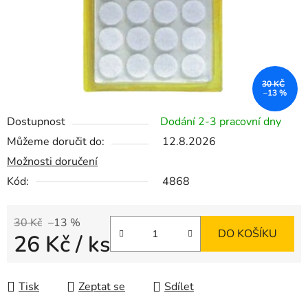
30 KČ
–13 %
Dostupnost
Dodání 2-3 pracovní dny
Můžeme doručit do:
12.8.2026
Možnosti doručení
Kód:
4868
30 Kč
–13 %
DO KOŠÍKU
26 Kč
/ ks
Měrná cena:
Tisk
Zeptat se
Sdílet