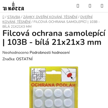
Přejít
Hledat
NÁKUP
na
KOŠÍK
obsah
DOMŮ
/
STAVBA
/
ZÁMKY, DVEŘNÍ KOVÁNÍ, TĚSNĚNÍ
/
DVEŘNÍ
KOVÁNÍ, TĚSNĚNÍ
/
FILCOVÁ OCHRANA SAMOLEPÍCÍ | 103B -
BÍLÁ 21X21X3 MM
Filcová ochrana samolepící
| 103B - bílá 21x21x3 mm
Průměrné
Neohodnoceno
Podrobnosti hodnocení
hodnocení
Značka:
OSTATNÍ
produktu
je
0,0
z
5
hvězdiček.