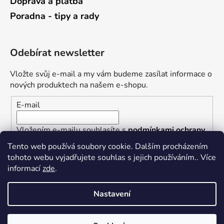
Doprava a platba
Poradna - tipy a rady
Odebírat newsletter
Vložte svůj e-mail a my vám budeme zasílat informace o
nových produktech na našem e-shopu.
E-mail
Vložením e-mailu souhlasíte s
podmínkami ochrany
osobních údajů
Tento web používá soubory cookie. Dalším procházením
tohoto webu vyjadřujete souhlas s jejich používáním.. Více
PŘIHLÁSIT SE
informací
zde
.
Nastavení
Vytvořil Shoptet