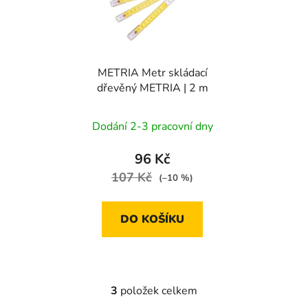
METRIA Metr skládací
dřevěný METRIA | 2 m
Dodání 2-3 pracovní dny
96 Kč
107 Kč
(–10 %)
DO KOŠÍKU
3
položek celkem
O