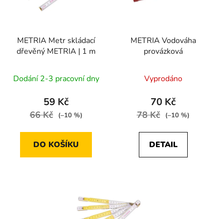
s
r
p
o
r
d
METRIA Metr skládací
METRIA Vodováha
o
u
dřevěný METRIA | 1 m
provázková
d
k
u
t
Dodání 2-3 pracovní dny
Vyprodáno
k
ů
t
59 Kč
70 Kč
ů
66 Kč
78 Kč
(–10 %)
(–10 %)
DO KOŠÍKU
DETAIL