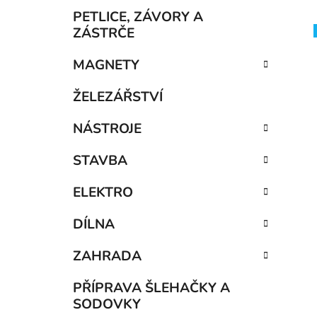
p
PETLICE, ZÁVORY A
a
ZÁSTRČE
n
MAGNETY
e
i
l
ŽELEZÁŘSTVÍ
NÁSTROJE
STAVBA
ELEKTRO
DÍLNA
ZAHRADA
PŘÍPRAVA ŠLEHAČKY A
SODOVKY