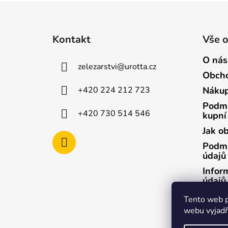
Z
á
Kontakt
Vše 
p
a
O nás
zelezarstvi
@
urotta.cz
t
Obcho
í
+420 224 212 723
Nákup
Podmí
+420 730 514 546
kupní
Jak o
Podmí
údajů
Infor
údajů
Infor
Tento web p
údajů
webu vyjadřu