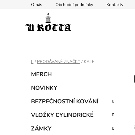
Přejít
O nás
Obchodní podmínky
Kontakty
na
obsah
DOMŮ
/
PRODÁVANÉ ZNAČKY
/
KALE
P
K
Přeskočit
MERCH
a
kategorie
o
t
s
NOVINKY
e
t
g
BEZPEČNOSTNÍ KOVÁNÍ
r
o
a
r
VLOŽKY CYLINDRICKÉ
i
n
e
n
ZÁMKY
í