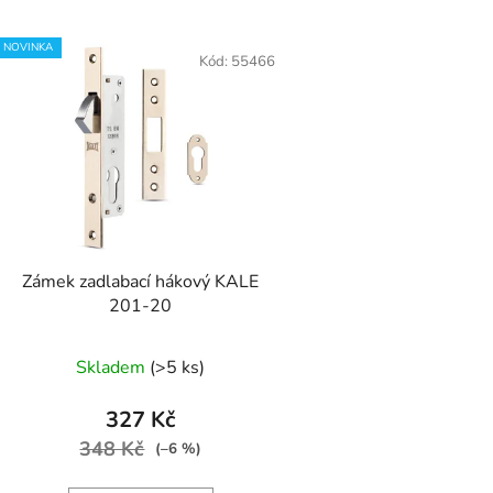
V
NOVINKA
ý
Kód:
55466
p
s
p
r
o
d
Zámek zadlabací hákový KALE
u
201-20
k
t
Skladem
(>5 ks)
ů
327 Kč
348 Kč
(–6 %)