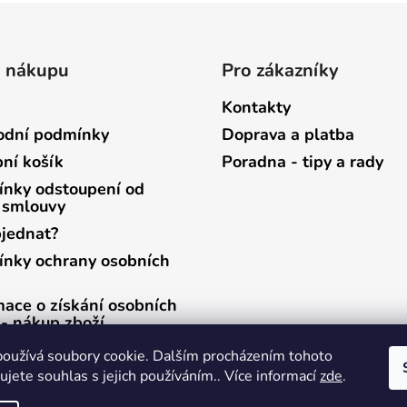
ý
p
i
o nákupu
Pro zákazníky
s
u
Kontakty
dní podmínky
Doprava a platba
ní košík
Poradna - tipy a rady
nky odstoupení od
 smlouvy
bjednat?
nky ochrany osobních
mace o získání osobních
 - nákup zboží
mace o získání osobních
oužívá soubory cookie. Dalším procházením tohoto
 - zasílání newsletterů
jete souhlas s jejich používáním.. Více informací
zde
.