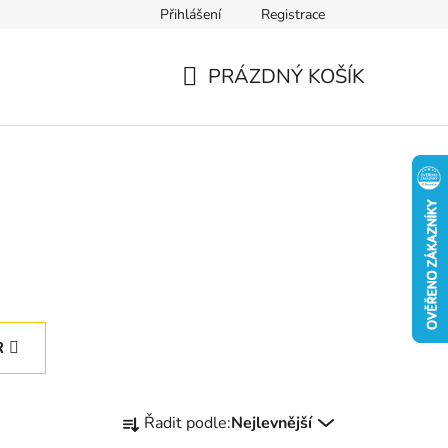
Přihlášení
Registrace
PRÁZDNÝ KOŠÍK
NÁKUPNÍ
KOŠÍK
R
Ř
Řadit podle:
Nejlevnější
a