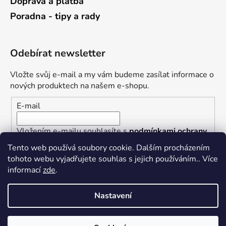
Doprava a platba
Poradna - tipy a rady
Odebírat newsletter
Vložte svůj e-mail a my vám budeme zasílat informace o
nových produktech na našem e-shopu.
E-mail
Vložením e-mailu souhlasíte s
podmínkami ochrany
osobních údajů
Tento web používá soubory cookie. Dalším procházením
tohoto webu vyjadřujete souhlas s jejich používáním.. Více
PŘIHLÁSIT SE
informací
zde
.
Nastavení
Vytvořil Shoptet