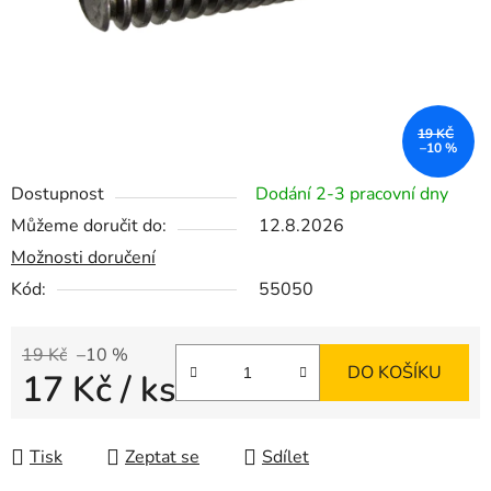
19 KČ
–10 %
Dostupnost
Dodání 2-3 pracovní dny
Můžeme doručit do:
12.8.2026
Možnosti doručení
Kód:
55050
19 Kč
–10 %
DO KOŠÍKU
17 Kč
/ ks
Měrná cena:
Tisk
Zeptat se
Sdílet