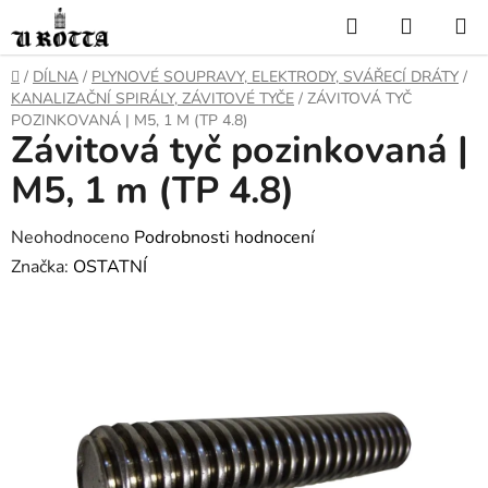
Přejít
Hledat
NÁKUP
na
KOŠÍK
obsah
DOMŮ
/
DÍLNA
/
PLYNOVÉ SOUPRAVY, ELEKTRODY, SVÁŘECÍ DRÁTY
/
KANALIZAČNÍ SPIRÁLY, ZÁVITOVÉ TYČE
/
ZÁVITOVÁ TYČ
POZINKOVANÁ | M5, 1 M (TP 4.8)
Závitová tyč pozinkovaná |
M5, 1 m (TP 4.8)
Průměrné
Neohodnoceno
Podrobnosti hodnocení
hodnocení
Značka:
OSTATNÍ
produktu
je
0,0
z
5
hvězdiček.