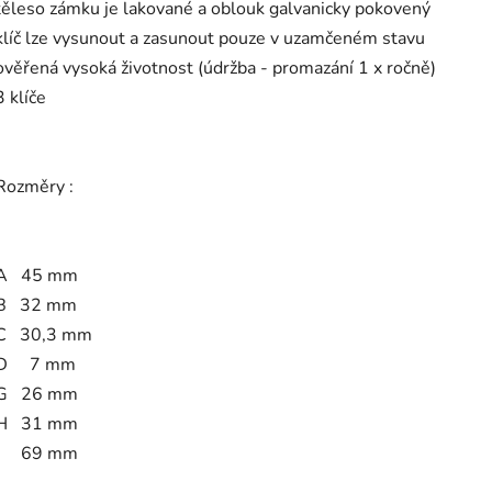
těleso zámku je lakované a oblouk galvanicky pokovený
klíč lze vysunout a zasunout pouze v uzamčeném stavu
ověřená vysoká životnost (údržba - promazání 1 x ročně)
3 klíče
Rozměry :
A 45 mm
B 32 mm
C 30,3 mm
D 7 mm
G 26 mm
H 31 mm
I 69 mm