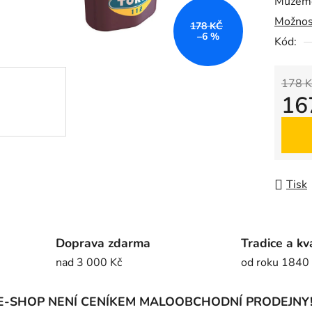
Můžeme
0,0
Možnos
z
178 KČ
–6 %
5
Kód:
hvězdič
178 K
16
Měrná
Tisk
Doprava zdarma
Tradice a kv
nad 3 000 Kč
od roku 1840
E-SHOP NENÍ CENÍKEM MALOOBCHODNÍ PRODEJNY