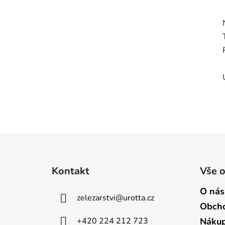
Z
á
Kontakt
Vše 
p
a
O nás
zelezarstvi
@
urotta.cz
t
Obcho
í
+420 224 212 723
Nákup