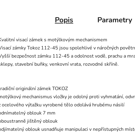
Popis
Parametry
Kvalitní visací zámek s motýlkovým mechanismem
Visací zámky Tokoz 112-45 jsou spolehlivé v náročných povět
Vyšší bezpečnost zámku 112-45 a odolnost vodě, prachu a mrazu
sklepy, stavební buňky, venkovní vrata, rozvodné skříně.
tradiční originální zámek TOKOZ
motýlkový mechanismus vložky je odolný proti vyhmatání, odv
z ocelového výtažku vyrobené tělo odolává hrubému násilí
odnímatelný oblouk 7 mm
oboustranně jištěný oblouk
odjímatelný oblouk usnadňuje manipulaci v nepřístupných mís