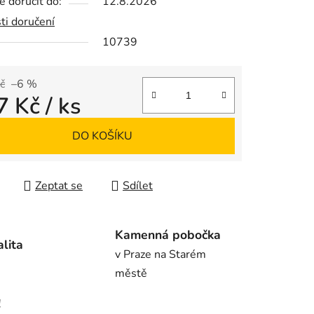
 doručit do:
12.8.2026
ti doručení
10739
ek.
č
–6 %
7 Kč
/ ks
 cena:
DO KOŠÍKU
Zeptat se
Sdílet
Kamenná pobočka
alita
v Praze na Starém
městě
!