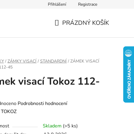
Přihlášení
Registrace
PRÁZDNÝ KOŠÍK
NÁKUPNÍ
KOŠÍK
KY
/
ZÁMKY VISACÍ
/
STANDARDNÍ
/
ZÁMEK VISACÍ
112-45
ek visací Tokoz 112-
né
dnoceno
Podrobnosti hodnocení
ení
:
TOKOZ
tu
nost
Skladem
(>5 ks)