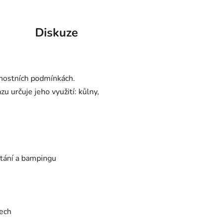
Diskuze
rnostních podmínkách.
 určuje jeho využití: kůlny,
rtání a bampingu
tech