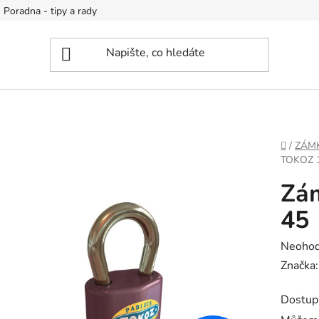
Poradna - tipy a rady
DOMŮ
/
ZÁM
TOKOZ 
Zám
45
Průměr
Neoho
hodnoc
Značka
produk
Dostup
je