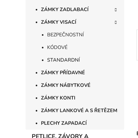
í
p
ZÁMKY ZADLABACÍ
a
ZÁMKY VISACÍ
n
e
BEZPEČNOSTNÍ
l
KÓDOVÉ
STANDARDNÍ
ZÁMKY PŘÍDAVNÉ
ZÁMKY NÁBYTKOVÉ
ZÁMKY KONTI
ZÁMKY LANKOVÉ A S ŘETĚZEM
PLECHY ZAPADACÍ
PETLICE, ZÁVORY A