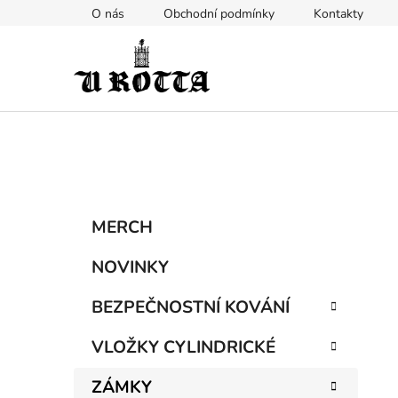
Přejít
O nás
Obchodní podmínky
Kontakty
na
obsah
P
K
Přeskočit
MERCH
a
kategorie
o
t
s
NOVINKY
e
t
g
BEZPEČNOSTNÍ KOVÁNÍ
r
o
a
r
VLOŽKY CYLINDRICKÉ
i
n
e
n
ZÁMKY