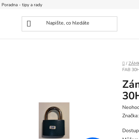
Poradna - tipy a rady
DOMŮ
/
ZÁM
FAB 30H
Zám
30
Průměr
Neoho
hodnoc
Značka
produk
Dostup
je