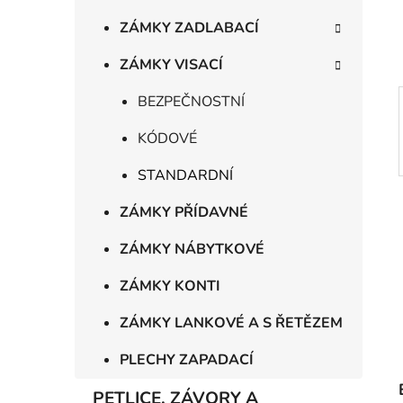
í
p
ZÁMKY ZADLABACÍ
a
ZÁMKY VISACÍ
n
e
BEZPEČNOSTNÍ
l
KÓDOVÉ
STANDARDNÍ
ZÁMKY PŘÍDAVNÉ
ZÁMKY NÁBYTKOVÉ
ZÁMKY KONTI
ZÁMKY LANKOVÉ A S ŘETĚZEM
PLECHY ZAPADACÍ
PETLICE, ZÁVORY A