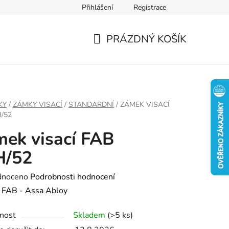
Přihlášení
Registrace
PRÁZDNÝ KOŠÍK
NÁKUPNÍ
KOŠÍK
KY
/
ZÁMKY VISACÍ
/
STANDARDNÍ
/
ZÁMEK VISACÍ
/52
ek visací FAB
H/52
né
dnoceno
Podrobnosti hodnocení
ení
:
FAB - Assa Abloy
tu
nost
Skladem
(>5 ks)