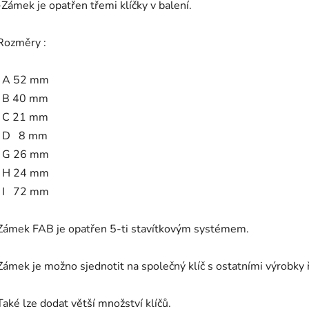
-Zámek je opatřen třemi klíčky v balení.
Rozměry :
. A 52 mm
. B 40 mm
. C 21 mm
. D 8 mm
. G 26 mm
. H 24 mm
. I 72 mm
Zámek FAB je opatřen 5-ti stavítkovým systémem.
Zámek je možno sjednotit na společný klíč s ostatními výrobky
Také lze dodat větší množství klíčů.