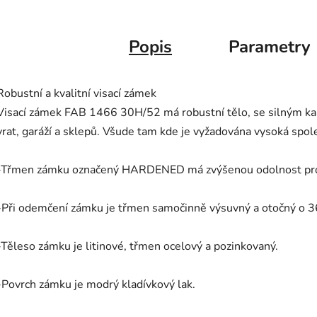
Popis
Parametry
Robustní a kvalitní visací zámek
Visací zámek FAB 1466 30H/52 má robustní tělo, se silným k
vrat, garáží a sklepů. Všude tam kde je vyžadována vysoká spol
-Třmen zámku označený HARDENED má zvýšenou odolnost proti p
-Při odemčení zámku je třmen samočinně výsuvný a otočný o 3
-Těleso zámku je litinové, třmen ocelový a pozinkovaný.
-Povrch zámku je modrý kladívkový lak.