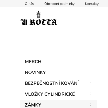
Přejít
O nás
Obchodní podmínky
Kontakty
na
obsah
P
K
Přeskočit
MERCH
a
kategorie
o
t
s
NOVINKY
e
t
g
BEZPEČNOSTNÍ KOVÁNÍ
r
o
a
r
VLOŽKY CYLINDRICKÉ
i
n
e
n
ZÁMKY