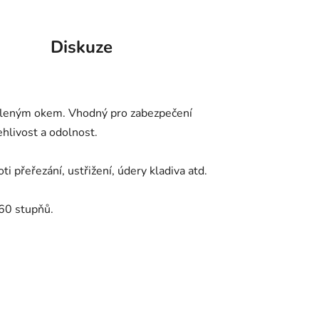
Diskuze
aleným okem. Vhodný pro zabezpečení
ehlivost a odolnost.
řeřezání, ustřižení, údery kladiva atd.
60 stupňů.