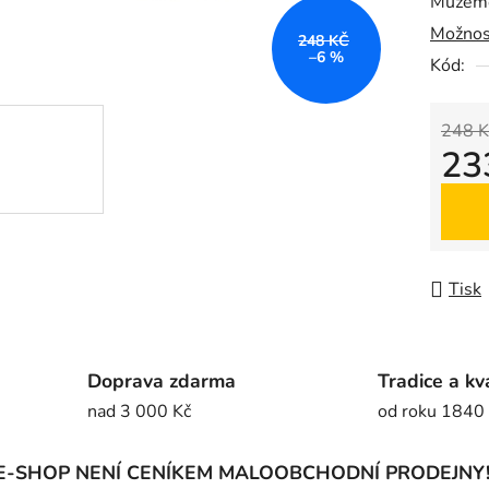
Můžeme
0,0
Možnos
z
248 KČ
–6 %
5
Kód:
hvězdič
248 K
23
Měrná
Tisk
Doprava zdarma
Tradice a kv
nad 3 000 Kč
od roku 1840
E-SHOP NENÍ CENÍKEM MALOOBCHODNÍ PRODEJNY