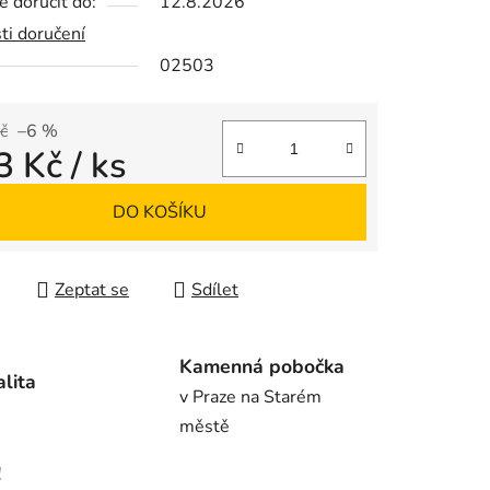
 doručit do:
12.8.2026
ti doručení
02503
ek.
č
–6 %
3 Kč
/ ks
 cena:
DO KOŠÍKU
Zeptat se
Sdílet
Kamenná pobočka
alita
v Praze na Starém
městě
!