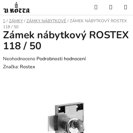
Přejít
Hledat
NÁKUP
na
KOŠÍK
obsah
DOMŮ
/
ZÁMKY
/
ZÁMKY NÁBYTKOVÉ
/
ZÁMEK NÁBYTKOVÝ ROSTEX
118 / 50
Zámek nábytkový ROSTEX
118 / 50
Průměrné
Neohodnoceno
Podrobnosti hodnocení
hodnocení
Značka:
Rostex
produktu
je
0,0
z
5
hvězdiček.