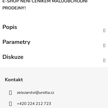
E-SHOP NENÍ CENÍKEM MALOOBCHODNÍ
PRODEJNY!
Popis
Parametry
Diskuze
Z
á
Kontakt
p
a
zelezarstvi
@
urotta.cz
t
í
+420 224 212 723