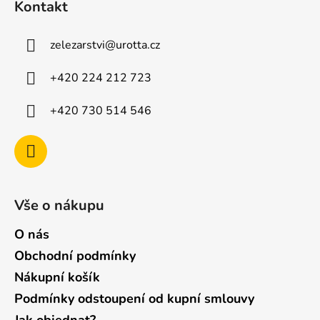
Kontakt
p
a
zelezarstvi
@
urotta.cz
t
í
+420 224 212 723
+420 730 514 546
Vše o nákupu
O nás
Obchodní podmínky
Nákupní košík
Podmínky odstoupení od kupní smlouvy