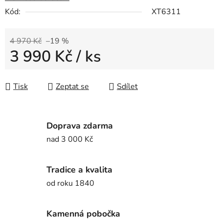
Kód:
XT6311
4 970 Kč
–19 %
3 990 Kč
/ ks
Měrná cena:
Tisk
Zeptat se
Sdílet
Doprava zdarma
nad 3 000 Kč
Tradice a kvalita
od roku 1840
Kamenná pobočka