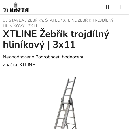
Přejít
Hledat
NÁKUP
na
KOŠÍK
obsah
DOMŮ
/
STAVBA
/
ŽEBŘÍKY, ŠTAFLE
/
XTLINE ŽEBŘÍK TROJDÍLNÝ
HLINÍKOVÝ | 3X11
XTLINE Žebřík trojdílný
hliníkový | 3x11
Průměrné
Neohodnoceno
Podrobnosti hodnocení
hodnocení
Značka:
XTLINE
produktu
je
0,0
z
5
hvězdiček.