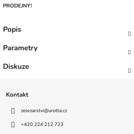
PRODEJNY!
Popis
Parametry
Diskuze
Z
á
Kontakt
p
a
zelezarstvi
@
urotta.cz
t
í
+420 224 212 723