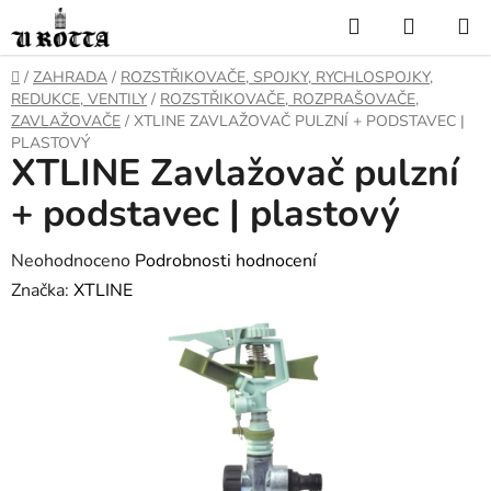
Přejít
Hledat
NÁKUP
na
KOŠÍK
obsah
DOMŮ
/
ZAHRADA
/
ROZSTŘIKOVAČE, SPOJKY, RYCHLOSPOJKY,
REDUKCE, VENTILY
/
ROZSTŘIKOVAČE, ROZPRAŠOVAČE,
ZAVLAŽOVAČE
/
XTLINE ZAVLAŽOVAČ PULZNÍ + PODSTAVEC |
PLASTOVÝ
XTLINE Zavlažovač pulzní
+ podstavec | plastový
Průměrné
Neohodnoceno
Podrobnosti hodnocení
hodnocení
Značka:
XTLINE
produktu
je
0,0
z
5
hvězdiček.