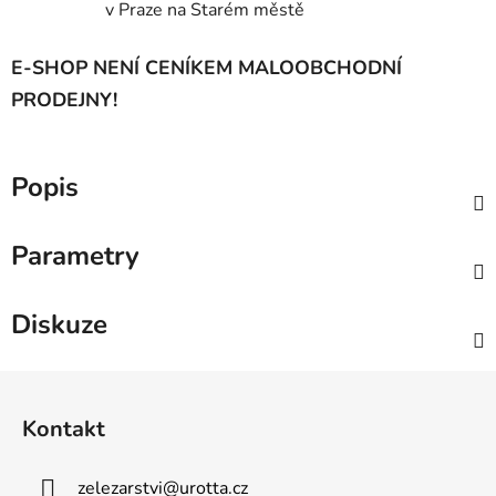
v Praze na Starém městě
E-SHOP NENÍ CENÍKEM MALOOBCHODNÍ
PRODEJNY!
Popis
Parametry
Diskuze
Z
á
Kontakt
p
a
zelezarstvi
@
urotta.cz