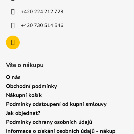
t
í
+420 224 212 723
+420 730 514 546
Vše o nákupu
O nás
Obchodní podmínky
Nákupní košík
Podmínky odstoupení od kupní smlouvy
Jak objednat?
Podmínky ochrany osobních údajů
Informace o získání osobních údajů - nákup