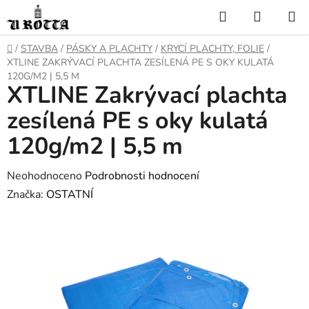
Přejít
Hledat
NÁKUP
na
KOŠÍK
obsah
DOMŮ
/
STAVBA
/
PÁSKY A PLACHTY
/
KRYCÍ PLACHTY, FOLIE
/
XTLINE ZAKRÝVACÍ PLACHTA ZESÍLENÁ PE S OKY KULATÁ
120G/M2 | 5,5 M
XTLINE Zakrývací plachta
zesílená PE s oky kulatá
120g/m2 | 5,5 m
Průměrné
Neohodnoceno
Podrobnosti hodnocení
hodnocení
Značka:
OSTATNÍ
produktu
je
0,0
z
5
hvězdiček.