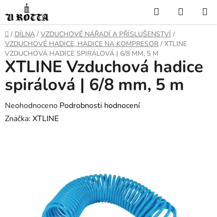
Přejít
Hledat
NÁKUP
na
KOŠÍK
obsah
DOMŮ
/
DÍLNA
/
VZDUCHOVÉ NÁŘADÍ A PŘÍSLUŠENSTVÍ
/
VZDUCHOVÉ HADICE, HADICE NA KOMPRESOR
/
XTLINE
VZDUCHOVÁ HADICE SPIRÁLOVÁ | 6/8 MM, 5 M
XTLINE Vzduchová hadice
spirálová | 6/8 mm, 5 m
Průměrné
Neohodnoceno
Podrobnosti hodnocení
hodnocení
Značka:
XTLINE
produktu
je
0,0
z
5
hvězdiček.