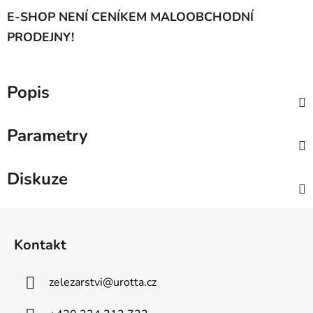
E-SHOP NENÍ CENÍKEM MALOOBCHODNÍ
PRODEJNY!
Popis
Parametry
Diskuze
Z
á
Kontakt
p
a
zelezarstvi
@
urotta.cz
t
í