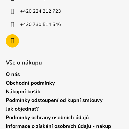
t
í
+420 224 212 723
+420 730 514 546
Vše o nákupu
O nás
Obchodní podmínky
Nákupní košík
Podmínky odstoupení od kupní smlouvy
Jak objednat?
Podmínky ochrany osobních údajů
Informace o získání osobních údajů - nákup