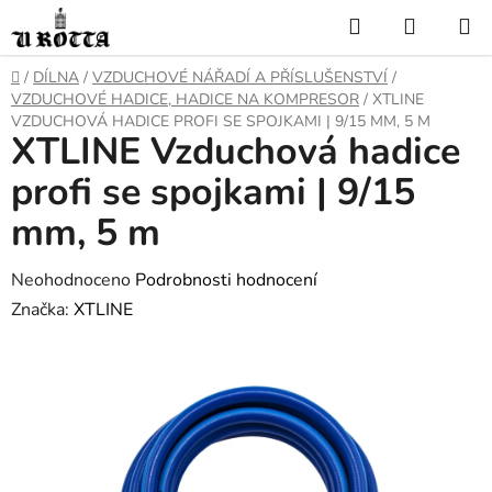
Přejít
Hledat
NÁKUP
na
KOŠÍK
obsah
DOMŮ
/
DÍLNA
/
VZDUCHOVÉ NÁŘADÍ A PŘÍSLUŠENSTVÍ
/
VZDUCHOVÉ HADICE, HADICE NA KOMPRESOR
/
XTLINE
VZDUCHOVÁ HADICE PROFI SE SPOJKAMI | 9/15 MM, 5 M
XTLINE Vzduchová hadice
profi se spojkami | 9/15
mm, 5 m
Průměrné
Neohodnoceno
Podrobnosti hodnocení
hodnocení
Značka:
XTLINE
produktu
je
0,0
z
5
hvězdiček.