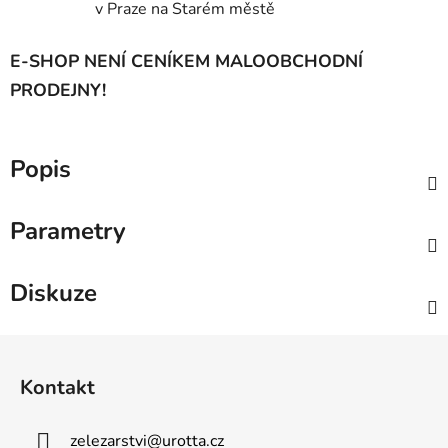
v Praze na Starém městě
E-SHOP NENÍ CENÍKEM MALOOBCHODNÍ
PRODEJNY!
Popis
Parametry
Diskuze
Z
á
Kontakt
p
a
zelezarstvi
@
urotta.cz