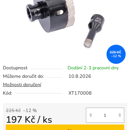
hvězdiček.
225 KČ
–12 %
Dostupnost
Dodání 2-3 pracovní dny
Můžeme doručit do:
10.8.2026
Možnosti doručení
Kód:
XT170008
225 Kč
–12 %
197 Kč
/ ks
Měrná cena: