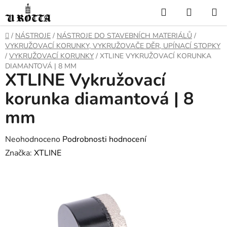
Přejít
Hledat
NÁKUP
na
KOŠÍK
obsah
DOMŮ
/
NÁSTROJE
/
NÁSTROJE DO STAVEBNÍCH MATERIÁLŮ
/
VYKRUŽOVACÍ KORUNKY, VYKRUŽOVAČE DĚR, UPÍNACÍ STOPKY
/
VYKRUŽOVACÍ KORUNKY
/
XTLINE VYKRUŽOVACÍ KORUNKA
DIAMANTOVÁ | 8 MM
XTLINE Vykružovací
korunka diamantová | 8
mm
Průměrné
Neohodnoceno
Podrobnosti hodnocení
hodnocení
Značka:
XTLINE
produktu
je
0,0
z
5