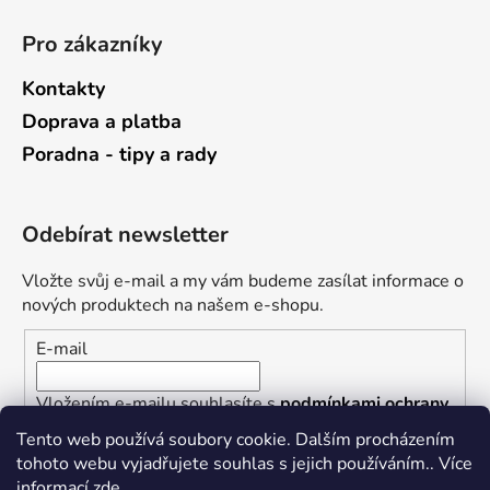
Pro zákazníky
Kontakty
Doprava a platba
Poradna - tipy a rady
Odebírat newsletter
Vložte svůj e-mail a my vám budeme zasílat informace o
nových produktech na našem e-shopu.
E-mail
Vložením e-mailu souhlasíte s
podmínkami ochrany
osobních údajů
Tento web používá soubory cookie. Dalším procházením
tohoto webu vyjadřujete souhlas s jejich používáním.. Více
PŘIHLÁSIT SE
informací
zde
.