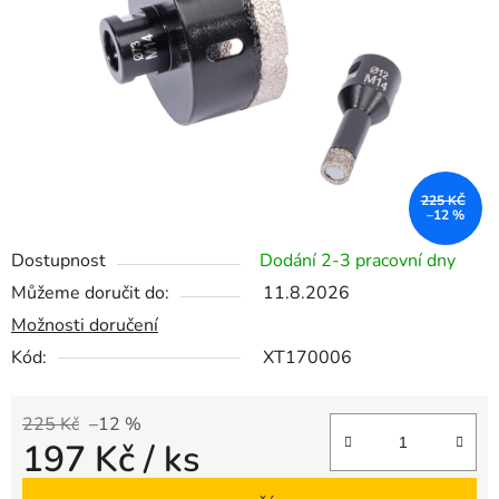
hvězdiček.
225 KČ
–12 %
Dostupnost
Dodání 2-3 pracovní dny
Můžeme doručit do:
11.8.2026
Možnosti doručení
Kód:
XT170006
225 Kč
–12 %
197 Kč
/ ks
Měrná cena: