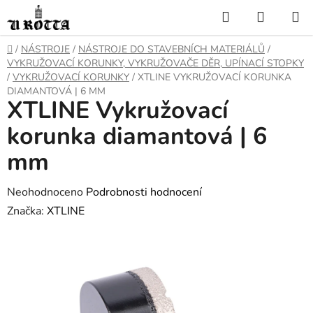
Přejít
Hledat
NÁKUP
na
KOŠÍK
obsah
DOMŮ
/
NÁSTROJE
/
NÁSTROJE DO STAVEBNÍCH MATERIÁLŮ
/
VYKRUŽOVACÍ KORUNKY, VYKRUŽOVAČE DĚR, UPÍNACÍ STOPKY
/
VYKRUŽOVACÍ KORUNKY
/
XTLINE VYKRUŽOVACÍ KORUNKA
DIAMANTOVÁ | 6 MM
XTLINE Vykružovací
korunka diamantová | 6
mm
Průměrné
Neohodnoceno
Podrobnosti hodnocení
hodnocení
Značka:
XTLINE
produktu
je
0,0
z
5