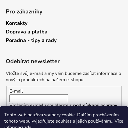
Pro zákazníky
Kontakty
Doprava a platba
Poradna - tipy a rady
Odebírat newsletter
Vložte svůj e-mail a my vám budeme zasílat informace o
nových produktech na našem e-shopu.
E-mail
Vložením e-mailu souhlasíte s
podmínkami ochrany
osobních údajů
Tento web používá soubory cookie. Dalším procházením
tohoto webu vyjadřujete souhlas s jejich používáním.. Více
PŘIHLÁSIT SE
informací
zde
.