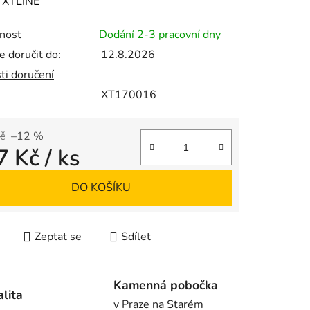
ení
:
XTLINE
tu
nost
Dodání 2-3 pracovní dny
 doručit do:
12.8.2026
ti doručení
XT170016
ek.
č
–12 %
7 Kč
/ ks
 cena:
DO KOŠÍKU
Zeptat se
Sdílet
Kamenná pobočka
alita
v Praze na Starém