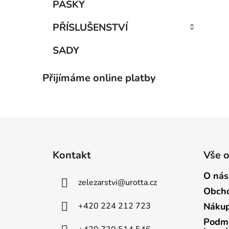
PÁSKY
PŘÍSLUŠENSTVÍ
SADY
Přijímáme online platby
Z
á
Kontakt
Vše 
p
a
O nás
zelezarstvi
@
urotta.cz
t
Obcho
í
+420 224 212 723
Nákup
Podmí