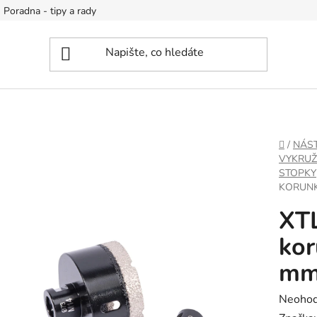
Poradna - tipy a rady
DOMŮ
/
NÁS
VYKRUŽ
STOPKY
KORUNK
XTL
kor
m
Průměr
Neoho