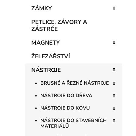
e
n
ZÁMKY
í
p
PETLICE, ZÁVORY A
a
ZÁSTRČE
n
MAGNETY
e
l
ŽELEZÁŘSTVÍ
NÁSTROJE
BRUSNÉ A ŘEZNÉ NÁSTROJE
NÁSTROJE DO DŘEVA
NÁSTROJE DO KOVU
NÁSTROJE DO STAVEBNÍCH
MATERIÁLŮ