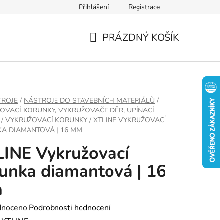
Přihlášení
Registrace
PRÁZDNÝ KOŠÍK
NÁKUPNÍ
KOŠÍK
TROJE
/
NÁSTROJE DO STAVEBNÍCH MATERIÁLŮ
/
OVACÍ KORUNKY, VYKRUŽOVAČE DĚR, UPÍNACÍ
/
VYKRUŽOVACÍ KORUNKY
/
XTLINE VYKRUŽOVACÍ
A DIAMANTOVÁ | 16 MM
INE Vykružovací
unka diamantová | 16
m
né
dnoceno
Podrobnosti hodnocení