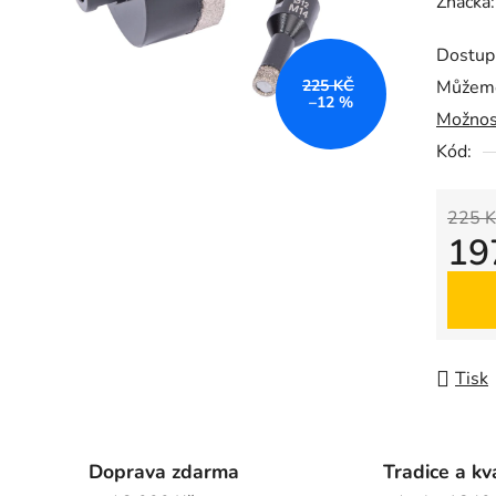
hodnoc
Značka
produk
Dostup
je
225 KČ
Můžeme
0,0
–12 %
Možnos
z
5
Kód:
hvězdič
225 K
19
Měrná
Tisk
Doprava zdarma
Tradice a kv