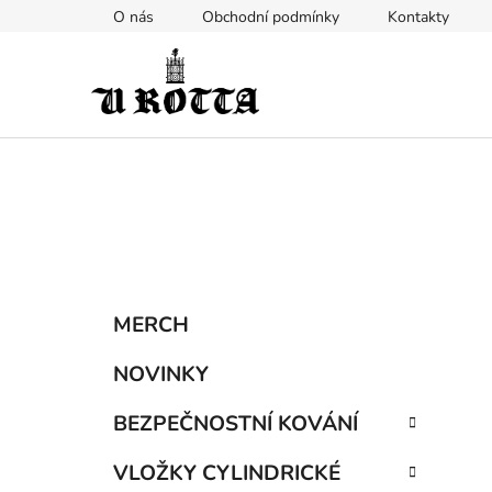
Přejít
O nás
Obchodní podmínky
Kontakty
na
obsah
P
K
Přeskočit
MERCH
a
kategorie
o
t
s
NOVINKY
e
t
g
BEZPEČNOSTNÍ KOVÁNÍ
r
o
a
r
VLOŽKY CYLINDRICKÉ
i
n