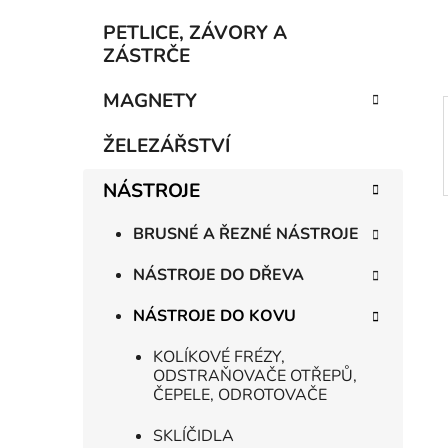
í
p
PETLICE, ZÁVORY A
a
ZÁSTRČE
n
MAGNETY
e
l
ŽELEZÁŘSTVÍ
NÁSTROJE
BRUSNÉ A ŘEZNÉ NÁSTROJE
NÁSTROJE DO DŘEVA
NÁSTROJE DO KOVU
KOLÍKOVÉ FRÉZY,
ODSTRAŇOVAČE OTŘEPŮ,
ČEPELE, ODROTOVAČE
SKLÍČIDLA