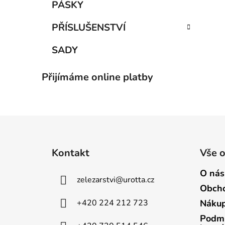
PÁSKY
PŘÍSLUŠENSTVÍ
SADY
Přijímáme online platby
Z
á
Kontakt
Vše 
p
a
O nás
zelezarstvi
@
urotta.cz
t
Obcho
í
+420 224 212 723
Nákup
Podmí