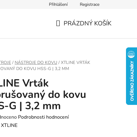
Přihlášení
Registrace
PRÁZDNÝ KOŠÍK
NÁKUPNÍ
KOŠÍK
TROJE
/
NÁSTROJE DO KOVU
/
XTLINE VRTÁK
OVANÝ DO KOVU HSS-G | 3,2 MM
INE Vrták
rušovaný do kovu
S-G | 3,2 mm
né
dnoceno
Podrobnosti hodnocení
ení
:
XTLINE
tu