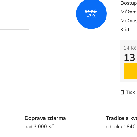
Dostup
je
14 KČ
Můžeme
0,0
–7 %
Možnos
z
5
Kód:
hvězdič
14 Kč
13
Měrná
Tisk
Doprava zdarma
Tradice a kv
nad 3 000 Kč
od roku 1840