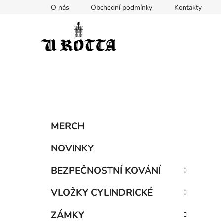
Přejít
O nás
Obchodní podmínky
Kontakty
na
obsah
P
K
Přeskočit
MERCH
a
kategorie
o
t
s
NOVINKY
e
t
g
BEZPEČNOSTNÍ KOVÁNÍ
r
o
a
r
VLOŽKY CYLINDRICKÉ
i
n
e
n
ZÁMKY