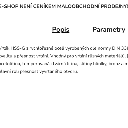
E-SHOP NENÍ CENÍKEM MALOOBCHODNÍ PRODEJNY
Popis
Parametry
Vrták HSS-G z rychlořezné oceli vyrobených dle normy DIN 338
kvalitu a přesnost vrtání. Vhodný pro vrtání různých materiálů, 
ocelolitina, temperovaná i tvárná litina, slitiny hliníky, bronz a
hlavní roli přesnost vyvrtaného otvoru.