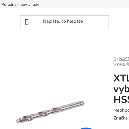
Poradna - tipy a rady
DOMŮ
/
NÁS
VYBRUŠ
XTL
vyb
HS
Průměr
Neoho
hodnoc
Značka
produk