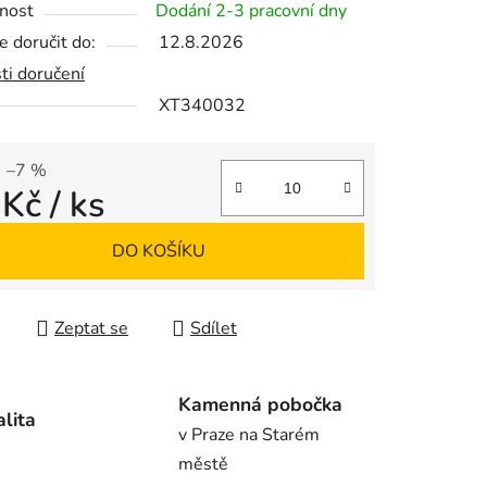
nost
Dodání 2-3 pracovní dny
 doručit do:
12.8.2026
ti doručení
XT340032
ek.
–7 %
 Kč
/ ks
 cena:
DO KOŠÍKU
Zeptat se
Sdílet
Kamenná pobočka
alita
v Praze na Starém
městě